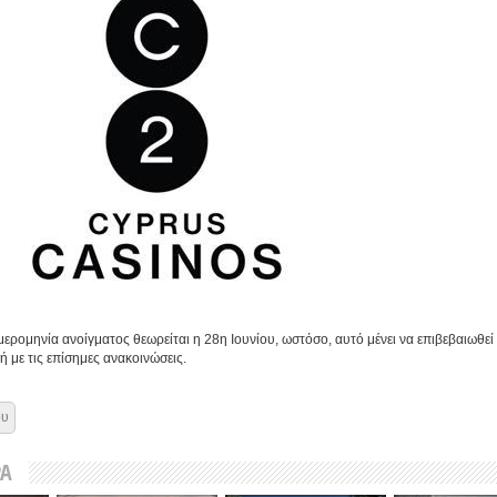
ερομηνία ανοίγματος θεωρείται η 28η Ιουνίου, ωστόσο, αυτό μένει να επιβεβαιωθεί
 με τις επίσημες ανακοινώσεις.
ου
ΡΑ