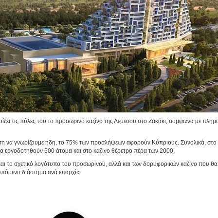
οίξει τις πύλες του το προσωρινό καζίνο της Λεμεσου στο Ζακάκι, σύμφωνα με πληρ
ση να γνωρίζουμε ήδη, το 75% των προσλήψεων αφορούν Κύπριους. Συνολικά, στο
α εργοδοτηθούν 500 άτομα και στο καζίνο θέρετρο πέρα των 2000.
ι το σχετικό λογότυπο του προσωρινού, αλλά και των δορυφορικών καζίνο που θα
επόμενο διάστημα ανά επαρχία.