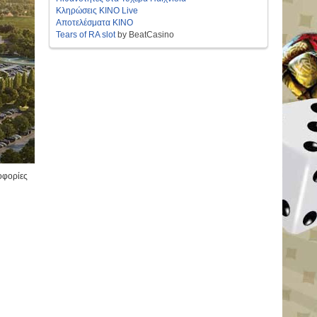
Κληρώσεις ΚΙΝΟ Live
Αποτελέσματα ΚΙΝΟ
Tears of RA slot
by BeatCasino
οφορίες