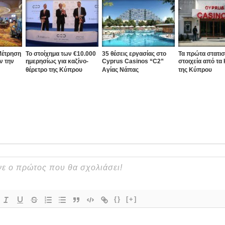
Μέτρηση
Το στοίχημα των €10.000
35 θέσεις εργασίας στο
Τα πρώτα στατισ
ν την
ημερησίως για καζίνο-
Cyprus Casinos “C2”
στοιχεία από τα
θέρετρο της Κύπρου
Aγίας Νάπας
της Κύπρου
{}
[+]