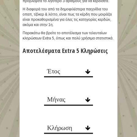
προβλέψετε το λιγότερο 3 αριθμούς για να κερδίσετε.
Η διαφορά του από τα δημοφιλέστερα παιχνίδια του
οπαπ, τζόκερ & λόττο, είναι πως τα κέρδη που μοιράζει
είναι προκαθορισμένα για όλες τις κατηγορίες κερδών,
ακόμα και στην 1η.
Παρακάτω θα βρείτε το αποτέλεσμα των τελευταίων
κληρώσεων Extra 5, όπως και πολύ χρήσιμα στατιστικά.
Αποτελέσματα Extra 5 Κληρώσεις