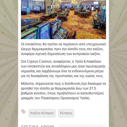
Οι επισκέπτες θα πρέπει να περάσουν από υποχρεωτικό
έλεγχο θερμοκρασίας πριν την είσοδό τους στο καζίνο,
αναφέρει σχετική δημοσίευση των κυπριακών καζίνο.
Στα Cyprus Casinos, αναφέρεται, η Υγεία & Ασφάλεια
των επισκεπτών και συναδέλφων μας είναι πρωταρχικής
σημασίας και λαμβάνουμε όλα τα ενδεικνυόμενα μέτρα
για τη διασφάλιση της προστασίας και της υγείας τους.
Μάλιστα, σημειώνεται πως η διεύθυνση έχει δικαίωμα να
αρνηθεί την είσοδο με θερμοκρασία άνω των 37.5
βαθμών κελσίου, όπως προβλέπουν οι κατευθυντήριες
γραμμές του Παγκόσμιου Οργανισμού Υγείας.
Καζίνο Κύπρου
Κύπρος