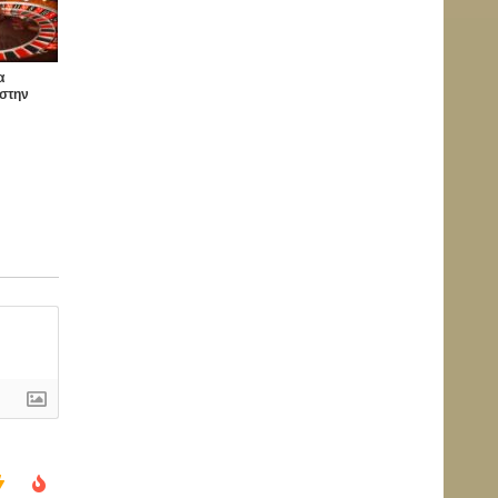
α
 στην