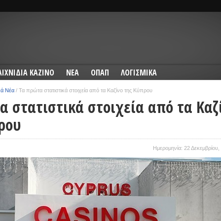
ΑΙΧΝΊΔΙΑ ΚΑΖΊΝΟ
ΝΕΑ
ΟΠΑΠ
ΛΟΓΙΣΜΙΚΑ
κά Νέα
/
Τα πρώτα στατιστικά στοιχεία από τα Καζίνο της Κύπρου
α στατιστικά στοιχεία από τα Καζ
ρου
Ημερομηνία: 22 Δεκεμβρίου,