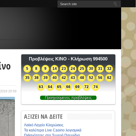
Προβλέψεις ΚΙΝΟ - Κλήρωση 994500
ίνο
5
8
9
14
23
24
25
30
31
32
35
38
39
40
42
43
48
52
56
62
63
64
65
66
69
72
74
 2018 20:59
Προηγούμενες προβλέψεις
ΑΞΊΖΕΙ ΝΑ ΔΕΊΤΕ
Λαϊκό Λαχείο Κληρώσεις
Τα καλύτερα Live Casino λογισμικά
Πιθανότητες στα Τυχερά Παιχνίδια