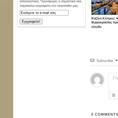
αποκλειστικές *προσφορές ή σημαντικά νέα,
παρακαλώ εγγραφείτε στο newsletter μας
Καζίνο Κύπρος: 
θερμοκρασίας πρι
είσοδο
Subscribe
0
COMMENT