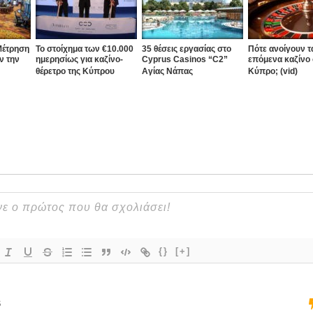
Μέτρηση
Το στοίχημα των €10.000
35 θέσεις εργασίας στο
Πότε ανοίγουν τ
ν την
ημερησίως για καζίνο-
Cyprus Casinos “C2”
επόμενα καζίνο
θέρετρο της Κύπρου
Aγίας Νάπας
Κύπρο; (vid)
{}
[+]
S