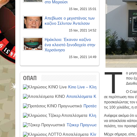
στο Μαρούσι
15 Ιαν, 2021 15:01
Απεβίωσε ο μεγιστάνας των
καζίνο Σέλντον Άντελσον
15 Ιαν, 2021 14:52
Ηράκλειο: Έκαναν καζίνο
ένα κλειστό ξενοδοχείο στην
Χερσόνησο
15 Ιαν, 2021 14:49
Τ
ο μεγα
ΟΠΑΠ
που έχ
Διευθυ
Kino Live – Κληρώσεις ΚΙΝΟ
Ο Crai
Αποτελέσματα ΚΙΝΟ
σε περίπτωση που έν
προσκαλώντας τον στ
Προτάσεις ΚΙΝΟ
τις 100 χιλιάδες, η 
Κληρώσεις Τζόκερ
Ανέφερε ακόμα ότι υ
να αποκλείσει κάποι
Τζοκερ Προγνωστικά
πελάτη, του προσφέρ
Μέχρι σήμερα, είπε,
Κληρώσεις ΛΟΤΤΟ