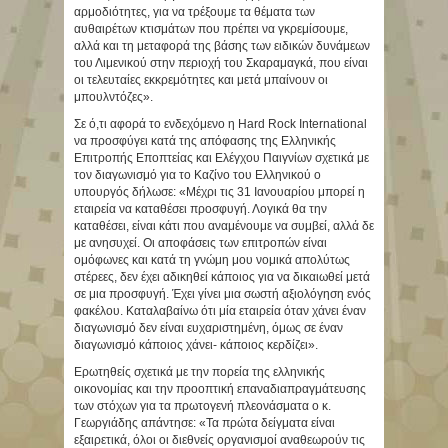
αρμοδιότητες, για να τρέξουμε τα θέματα των
αυθαιρέτων κτισμάτων που πρέπει να γκρεμίσουμε,
αλλά και τη μεταφορά της βάσης των ειδικών δυνάμεων
του Λιμενικού στην περιοχή του Σκαραμαγκά, που είναι
οι τελευταίες εκκρεμότητες και μετά μπαίνουν οι
μπουλντόζες».
Σε ό,τι αφορά το ενδεχόμενο η Hard Rock International
να προσφύγει κατά της απόφασης της Ελληνικής
Επιτροπής Εποπτείας και Ελέγχου Παιγνίων σχετικά με
τον διαγωνισμό για το Καζίνο του Ελληνικού ο
υπουργός δήλωσε: «Μέχρι τις 31 Ιανουαρίου μπορεί η
εταιρεία να καταθέσει προσφυγή. Λογικά θα την
καταθέσει, είναι κάτι που αναμένουμε να συμβεί, αλλά δε
με ανησυχεί. Οι αποφάσεις των επιτροπών είναι
ομόφωνες και κατά τη γνώμη μου νομικά απολύτως
στέρεες, δεν έχει αδικηθεί κάποιος για να δικαιωθεί μετά
σε μια προσφυγή. Έχει γίνει μια σωστή αξιολόγηση ενός
φακέλου. Καταλαβαίνω ότι μία εταιρεία όταν χάνει έναν
διαγωνισμό δεν είναι ευχαριστημένη, όμως σε έναν
διαγωνισμό κάποιος χάνει- κάποιος κερδίζει».
Ερωτηθείς σχετικά με την πορεία της ελληνικής
οικονομίας και την προοπτική επαναδιαπραγμάτευσης
των στόχων για τα πρωτογενή πλεονάσματα ο κ.
Γεωργιάδης απάντησε: «Τα πρώτα δείγματα είναι
εξαιρετικά, όλοι οι διεθνείς οργανισμοί αναθεωρούν τις