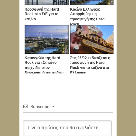
Προσφυγή της Hard
Καζίνο Ελληνικό:
Rock στο ΣτΕ για το
Απορρίφθηκε η
καζίνο
προσφυγή της Hard
Rock
Καταγγελία της Hard
Στις 26/02 εκδικάζεται η
Rock για «Στημένο
προσφυγή της Hard
παιχνίδι» στον
Rock για το καζίνο στο
διαγωνισμό του καζίνο
Ελληνικό
στο Ελληνικό
Subscribe