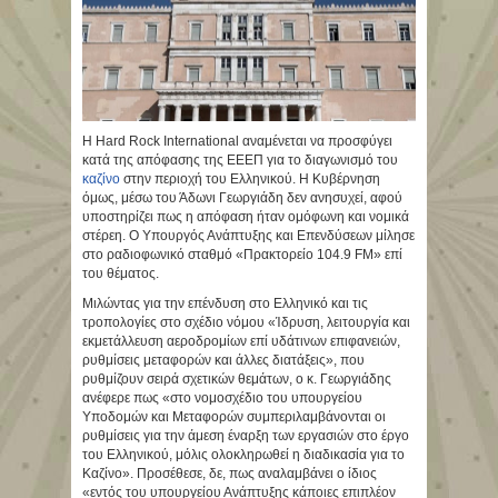
Η Hard Rock International αναμένεται να προσφύγει
κατά της απόφασης της ΕΕΕΠ για το διαγωνισμό του
καζίνο
στην περιοχή του Ελληνικού. Η Κυβέρνηση
όμως, μέσω του Άδωνι Γεωργιάδη δεν ανησυχεί, αφού
υποστηρίζει πως η απόφαση ήταν ομόφωνη και νομικά
στέρεη. Ο Υπουργός Ανάπτυξης και Επενδύσεων μίλησε
στο ραδιοφωνικό σταθμό «Πρακτορείο 104.9 FΜ» επί
του θέματος.
Μιλώντας για την επένδυση στο Ελληνικό και τις
τροπολογίες στο σχέδιο νόμου «Ίδρυση, λειτουργία και
εκμετάλλευση αεροδρομίων επί υδάτινων επιφανειών,
ρυθμίσεις μεταφορών και άλλες διατάξεις», που
ρυθμίζουν σειρά σχετικών θεμάτων, ο κ. Γεωργιάδης
ανέφερε πως «στο νομοσχέδιο του υπουργείου
Υποδομών και Μεταφορών συμπεριλαμβάνονται οι
ρυθμίσεις για την άμεση έναρξη των εργασιών στο έργο
του Ελληνικού, μόλις ολοκληρωθεί η διαδικασία για το
Καζίνο». Προσέθεσε, δε, πως αναλαμβάνει ο ίδιος
«εντός του υπουργείου Ανάπτυξης κάποιες επιπλέον