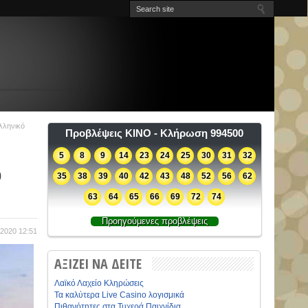
λληνικό
Προβλέψεις ΚΙΝΟ - Κλήρωση 994500
5
8
9
14
23
24
25
30
31
32
ο
35
38
39
40
42
43
48
52
56
62
63
64
65
66
69
72
74
Προηγούμενες προβλέψεις
 2020 12:51
ΑΞΊΖΕΙ ΝΑ ΔΕΊΤΕ
Λαϊκό Λαχείο Κληρώσεις
Τα καλύτερα Live Casino λογισμικά
Πιθανότητες στα Τυχερά Παιχνίδια