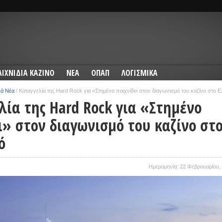
ΑΙΧΝΊΔΙΑ ΚΑΖΊΝΟ
ΝΕΑ
ΟΠΑΠ
ΛΟΓΙΣΜΙΚΑ
κά Νέα
/
Καταγγελία της Hard Rock για «Στημένο παιχνίδι» στον διαγωνισμό του καζίνο στο Ε
λία της Hard Rock για «Στημένο
ι» στον διαγωνισμό του καζίνο στ
ό
Ημερομηνία: 22 Φεβρουαρίου,