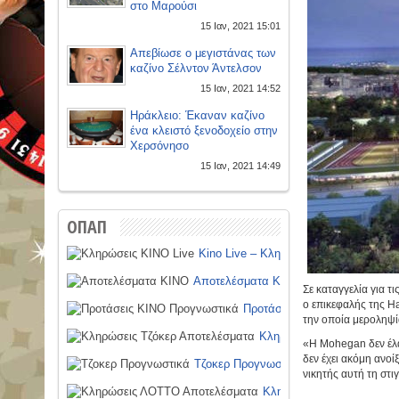
στο Μαρούσι
15 Ιαν, 2021 15:01
Απεβίωσε ο μεγιστάνας των
καζίνο Σέλντον Άντελσον
15 Ιαν, 2021 14:52
Ηράκλειο: Έκαναν καζίνο
ένα κλειστό ξενοδοχείο στην
Χερσόνησο
15 Ιαν, 2021 14:49
ΟΠΑΠ
Kino Live – Κληρώσεις ΚΙΝΟ
Αποτελέσματα ΚΙΝΟ
Σε καταγγελία για 
ο επικεφαλής της Ha
Προτάσεις ΚΙΝΟ
την οποία μεροληψί
Κληρώσεις Τζόκερ
«Η Mohegan δεν έλα
δεν έχει ακόμη ανοίξ
Τζοκερ Προγνωστικά
νικητής αυτή τη στι
Κληρώσεις ΛΟΤΤΟ