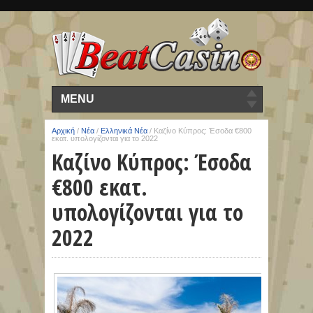
MENU
Αρχική
/
Νέα
/
Ελληνικά Νέα
/
Καζίνο Κύπρος: Έσοδα €800
εκατ. υπολογίζονται για το 2022
Καζίνο Κύπρος: Έσοδα
€800 εκατ.
υπολογίζονται για το
2022