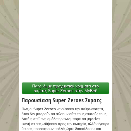
Παιχνίδι με πραγματικά χρήματα στο
σκρατς Super Zeroes στην MyBet!
Παρουσίαση Super Zeroes Σκρατς
Πως οι
Super Zeroes
να σώσουν την ανθρωπότητα,
όταν δεν μπορούν να σώσουν ούτε τους εαυτούς τους;
Αυτή η απίθανη ομάδα ηρώων μπορεί να μην είναι
ικανή να σας ωθήσουν προς την σωτηρία, αλλά σίγουρα
θα σας προσφέρουν πολλές ώρες διασκέδασης και