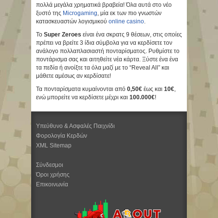
πολλά μεγάλα χρηματικά βραβεία! Όλα αυτά στο νέο
ξυστό της
Microgaming
, μία εκ των πιο γνωστών
κατασκευαστών λογισμικού
online casino
.
Το
Super Zeroes
είναι ένα σκρατς 9 θέσεων, στις οποίες
πρέπει να βρείτε 3 ίδια σύμβολα για να κερδίσετε τον
ανάλογο πολλαπλασιαστή πονταρίσματος. Ρυθμίστε το
ποντάρισμα σας και αιτηθείτε νέα κάρτα. Ξύστε ένα ένα
τα πεδία ή ανοίξτε τα όλα μαζί με το “Reveal All” και
μάθετε αμέσως αν κερδίσατε!
Τα πονταρίσματα κυμαίνονται από
0,50€
έως και
10€
,
ενώ μπορείτε να κερδίσετε μέχρι και
100.000€
!
Υπεύθυνο & Ασφαλές Παιχνίδι
Φορολογία Κερδών
XML Sitemap
Σύνδεσμοι
Όροι χρήσης
Επικοινωνία