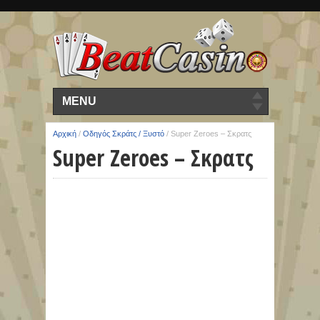
MENU
Αρχική
/
Οδηγός Σκράτς / Ξυστό
/
Super Zeroes – Σκρατς
Super Zeroes – Σκρατς