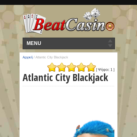
MENU
Αρχική
/
Atlantic City Blackjack
[ Ψήφοι:
1
]
Atlantic City Blackjack