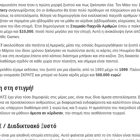
ναρωτιέστε ποια ήταν η πρώτη μορφή ξυστού και πως ξεκίνησαν όλα. Τον Μάιο του 
tery
αναγνωρίζοντας ότι οι άνθρωποι θα ήταν πολύ πρόθυμοι να πληρώσουν για έν
έσως τα αποτελέσματα, θέλησε να δημιουργήσει ένα εναλλακτικό παιχνίδι αριθμών 
ζόταν να περιμένει μία εβδομάδα για να μάθει αν κέρδισε (εβδομαδιαίες κληρώσεις λο
αινε την ίδια στιγμή. Έτσι δημιούργησε το
Στιγμιαίο Παιχνίδι Αριθμών
όπου ο παίκ
ι μέχρι και
$10,000
, ποσό πολύ μεγάλο για την εποχή. Αυτή η ανακάλυψη έγινε απ
tific Games.
87
ακολούθησε νέα πατέντα εξ Αμερικής μέσο της οποίας δημιουργήθηκαν τα ξυστό
 Μάρτιο του ίδιου χρόνου ξεκίνησαν να πωλούνται αυτές οι κάρτες στο Ηνωμένο Βα
 και στη συνέχεια έπειτα από κάποιο διάστημα μπήκαν και στα καζίνο. Στη δεκαετία 
ιαθέσιμα σχεδόν σε κάθε χώρα στον πλανήτη, και σήμερα είναι παντού.
ελθόν είχαμε εκδόσεις του ξυστό για μια εξαετία, από το 1993 μέχρι το
1999
. Πλέον
ην ονομασία ΣΚΡΑΤΣ και μπορεί να δώσει κέρδη μέχρι και
500.000 ευρώ
!
η στη στιγμή!
ΤΣ έχει γίνει τόσο δημοφιλές στις μέρες μας, είναι πως δίνει άμεσα αποτελέσματα. 
για να προσελκύσουν ανθρώπους με διαφορετικά ενδιαφέροντα και καλύπτουν όλω
θώς υπάρχουν διαθέσιμα από 1 ευρώ έως και 5 ευρώ. Η αμεσότητα του παιχνιδιού ε
θέλουν να μάθουν
άμεσα αν κέρδισαν
, την στιγμή που αισθάνονται τυχεροί.
Σ / Διαδικτυακό Ξυστό
 είναι μια αληθινή ιστορία επιτυχίας. Αυτό φαίνεται μέσα από το ότι πλέον είναι πο