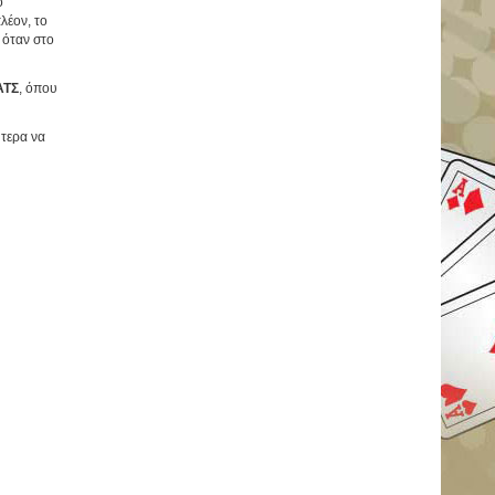
ο
λέον, το
, όταν στο
ΑΤΣ
, όπου
ύτερα να