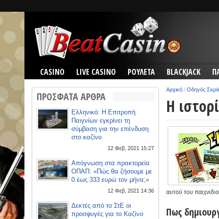
CASINO
LIVE CASINO
ΡΟΥΛΕΤΑ
BLACKJACK
Π
Αρχική
/
Οδηγός Σκράτ
ΠΡΌΣΦΑΤΑ ΆΡΘΡΑ
Η ιστορ
Ελληνικό: Η Επιτροπή
Παιγνίων εγκρίνει τη
σύμβαση για την επένδυση
στο καζίνο
12 Φεβ, 2021 15:27
Απόγνωση στα πρακτορεία
ΟΠΑΠ: «Πώς θα ζήσουμε με
0 έως 333 ευρώ τον μήνα;»
12 Φεβ, 2021 14:36
αυτού του παιχνιδιο
Δεκτές από το ΣτΕ οι
Πως δημιουργ
προσφυγές για το Καζίνο