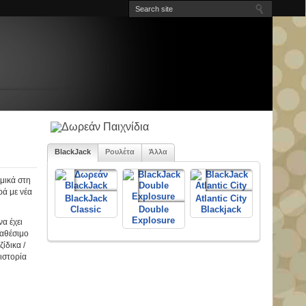
BlackJack
Ρουλέτα
Άλλα
μικά στη
ρά με νέα
BlackJack
Atlantic City
Classic
Double
Blackjack
Explosure
α έχει
ιαθέσιμο
ίδικα /
 ιστορία