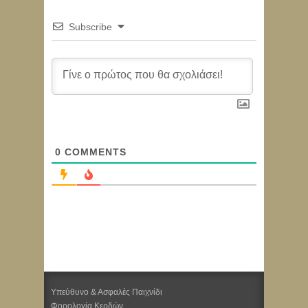
Subscribe
0
COMMENTS
Υπεύθυνο & Ασφαλές Παιχνίδι
Φορολογία Κερδών