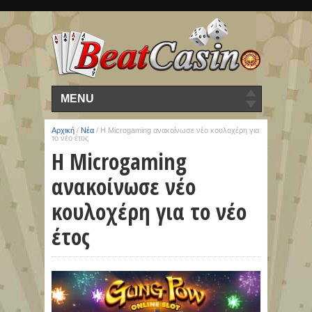
MENU
Αρχική
/
Νέα
/
Η Microgaming ανακοίνωσε νέο κουλοχέρη για
το νέο έτος
Η Microgaming
ανακοίνωσε νέο
κουλοχέρη για το νέο
έτος