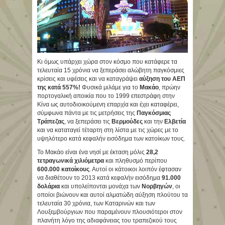
Κι όμως υπάρχει χώρα στον κόσμο που κατάφερε τα
τελευταία 15 χρόνια να ξεπεράσει αλώβητη παγκόσμιες
κρίσεις και υφέσεις και να καταγράψει
αύξηση του ΑΕΠ
της κατά 557%!
Φυσικά μιλάμε για το
Μακάο
, πρώην
πορτογαλική αποικία που το 1999 επεστράφη στην
Κίνα ως αυτοδιοικούμενη επαρχία και έχει καταφέρει,
σύμφωνα πάντα με τις μετρήσεις της
Παγκόσμιας
Τράπεζας
, να ξεπεράσει τις
Βερμούδες
και την
Ελβετία
και να καταταγεί τέταρτη στη λίστα με τις χώρες με το
υψηλότερο κατά κεφαλήν εισόδημα των κατοίκων τους.
Το Μακάο είναι ένα νησί με έκταση μόλις
28,2
τετραγωνικά χιλιόμετρα
και πληθυσμό περίπου
600.000 κατοίκους
. Αυτοί οι κάτοικοι λοιπόν έφτασαν
να διαθέτουν το 2013 κατά κεφαλήν εισόδημα
91.000
δολάρια
και υπολείπονται μονάχα των
Νορβηγών
, οι
οποίοι βιώνουν και αυτοί αλματώδη αύξηση πλούτου τα
τελευταία 30 χρόνια, των Καταρινών και των
Λουξεμβούργιων που παραμένουν πλουσιότεροι στον
πλανήτη λόγο της αδιαφάνειας του τραπεζικού τους