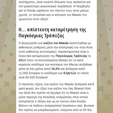
συστήματος, είναι γνωστό άλλωστε πως πρόκειται για
τον μεγαλύτερο φορολογικό παράδεισο. Η Νορβηγία
και το Κατάρ οφείλουν τον πλούτο τους στον μαύρο
χρυσό, το πετρέλαιο και οι κάτοικοι του Μακάο τον
χρωστούν στον τζόγο!
Η… απίστευτη καταμέτρηση της
Παγκόσμιας Τράπεζας
Η βιομηχανία των
καζίνο του Μακάο
αναπτύχθηκε με
εκθετικούς ρυθμούς μετά την επιστροφή του στην Κίνα
(υπό καθεστώς αυτονομίας). Χαρακτηριστική είναι η
τελευταία καταμέτρηση της
Παγκόσμιας Τράπεζας
το
2013
όπου τα αποτελέσματα έδειξαν ότι το κατά
κεφαλών εισόδημα των κατοίκων του Macau αυξήθηκε
μέσα σε ένα χρόνο κατά
18,4%
και ξεπέρασε κατά
11.000 δολάρια το εισόδημα των
Ελβετών
το οποίο
είναι 80.500 δολάρια!
Ο περσινός τζίρος των καζίνο του Μακάο ξεπέρασε κατά
εφτά φορές τον τζίρο των καζίνο του Λας Βέγκας! Από
την άλλη δεν πρέπει να ξεχνάμε ότι το Μακάο είναι η
μόνη περιοχή της Κινεζικής επικράτειας στην οποία
επιτρέπεται ο τζόγος και ως εκ τούτου όσοι Κινέζοι
θέλουν να παίξουν αναγκαστικά πηγαίνουν εκεί. Φυσικά
δεν πρέπει να μπερδευόμαστε, ελάχιστα από τα 45 δισ.