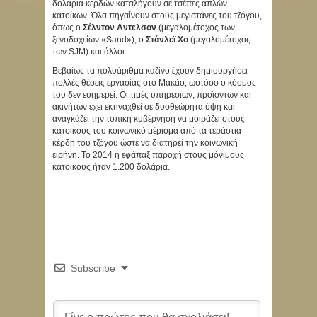
δολάρια κερδών καταλήγουν σε τσέπες απλών
κατοίκων. Όλα πηγαίνουν στους μεγιστάνες του τζόγου,
όπως ο
Σέλντον Αντελσον
(μεγαλομέτοχος των
ξενοδοχείων «Sand»), ο
Στάνλεϊ Χο
(μεγαλομέτοχος
των SJM) και άλλοι.
Βεβαίως τα πολυάριθμα καζίνο έχουν δημιουργήσει
πολλές θέσεις εργασίας στο Μακάο, ωστόσο ο κόσμος
του δεν ευημερεί. Οι τιμές υπηρεσιών, προϊόντων και
ακινήτων έχει εκτιναχθεί σε δυσθεώρητα ύψη και
αναγκάζει την τοπική κυβέρνηση να μοιράζει στους
κατοίκους του κοινωνικό μέρισμα από τα τεράστια
κέρδη του τζόγου ώστε να διατηρεί την κοινωνική
ειρήνη. Το 2014 η εφάπαξ παροχή στους μόνιμους
κατοίκους ήταν 1.200 δολάρια.
Subscribe