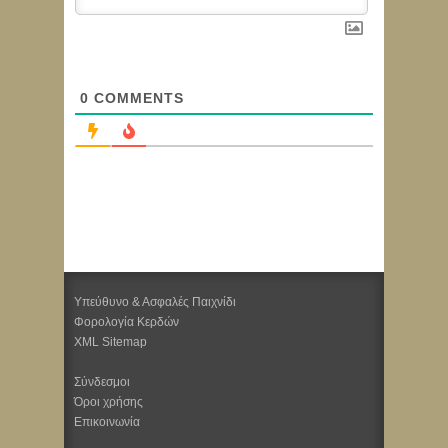
0
COMMENTS
Υπεύθυνο & Ασφαλές Παιχνίδι
Φορολογία Κερδών
XML Sitemap
Σύνδεσμοι
Όροι χρήσης
Επικοινωνία