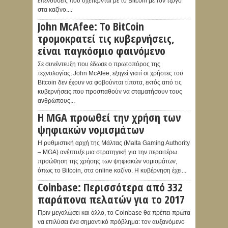
επενδύσεις που σχετίζονται με το Bitcoin με τον τζόγο
στα καζίνο....
John McAfee: Το BitCoin
τρομοκρατεί τις κυβερνήσεις,
είναι παγκόσμιο φαινόμενο
Σε συνέντευξη που έδωσε ο πρωτοπόρος της
τεχνολογίας, John McAfee, εξηγεί γιατί οι χρήστες του
Bitcoin δεν έχουν να φοβούνται τίποτα, εκτός από τις
κυβερνήσεις που προσπαθούν να σταματήσουν τους
ανθρώπους...
Η MGA προωθεί την χρήση των
ψηφιακών νομισμάτων
Η ρυθμιστική αρχή της Μάλτας (Malta Gaming Authority
– MGA) ανέπτυξε μια στρατηγική για την περαιτέρω
προώθηση της χρήσης των ψηφιακών νομισμάτων,
όπως το Bitcoin, στα online καζίνο. Η κυβέρνηση έχει...
Coinbase: Περισσότερα από 332
παράπονα πελατών για το 2017
Πριν μεγαλώσει και άλλο, το Coinbase θα πρέπει πρώτα
να επιλύσει ένα σημαντικό πρόβλημα: τον αυξανόμενο