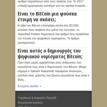
αριθμό παραπόνων από τους πελάτες του. Το 2017
υπήρξε ημερομηνία ορόσημο για την startup εταιρεία...
Είναι το BitCoin μια φούσκα
έτοιμη να σκάσει;
Η αξία του Bitcoin επιστρέφει κοντά στις $3,000,
ωστόσο πριν ανεβείτε στο τρένο της ευτυχίας, το
περιοδικό Forbes δημοσιεύει ένα άρθρο που προβλέπει
την πτώση του ψηφιακού νομίσματος. Το άρθρο
χρησιμοποιεί...
Είναι αυτός ο δημιουργός του
ψηφιακού νομίσματος Bitcoin;
Πριν λίγες μέρες εμφανίστηκε ένας άνθρωπος που
ισχυρίζεται πως είναι ο δημιουργός του Bitcoin. Μέχρι
σήμερα ο Satoshi Nakamoto παραμένει ανώνυμος,
ωστόσο ένας χρήστης του Quora ισχυρίζεται πως είναι ο
ίδιος...
Επόμενη σελίδα: »
Υπεύθυνο & Ασφαλές Παιχνίδι
Φορολογία Κερδών