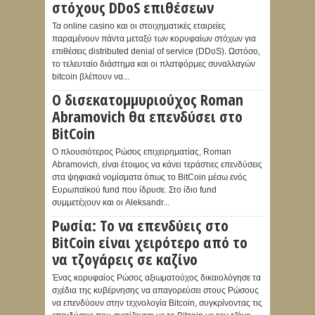
στόχους DDoS επιθέσεων
Τα online casino και οι στοιχηματικές εταιρείες
παραμένουν πάντα μεταξύ των κορυφαίων στόχων για
επιθέσεις distributed denial of service (DDoS). Ωστόσο,
το τελευταίο διάστημα και οι πλατφόρμες συναλλαγών
bitcoin βλέπουν να...
Ο δισεκατομμυριούχος Roman
Abramovich θα επενδύσει στο
BitCoin
Ο πλουσιότερος Ρώσος επιχειρηματίας, Roman
Abramovich, είναι έτοιμος να κάνει τεράστιες επενδύσεις
στα ψηφιακά νομίσματα όπως το BitCoin μέσω ενός
Ευρωπαϊκού fund που ίδρυσε. Στο ίδιο fund
συμμετέχουν και οι Aleksandr...
Ρωσία: Το να επενδύεις στο
BitCoin είναι χειρότερο από το
να τζογάρεις σε καζίνο
Ένας κορυφαίος Ρώσος αξιωματούχος δικαιολόγησε τα
σχέδια της κυβέρνησης να απαγορεύσει στους Ρώσους
να επενδύουν στην τεχνολογία Bitcoin, συγκρίνοντας τις