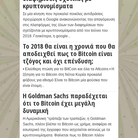
κρυπτονομίσματα
Σε μία κίνηση που προκαλεί ποικίλες αντιδράσεις
προχώρησε η Google ανακοινώνοντας την απαγόρευση
στις πλατφόρμες της όλων των διαφημίσεων που
σχετίζονται με κρυπτονομίσματα από τον Ιούνιο του
2018. Γενικότερα, η google...
Το 2018 θα είναι η χρονιά που θα
αποδειχθεί πως το Bitcoin είναι
τζόγος και όχι επένδυση;
• Ελεύθερη πτώση για το BitCoin και όλα τα Altcoins • Η
ζήτηση για το Bitcoin στη Νότια Κορέα προκαλεί
φόβους για εθισμό Είναι το Bitcoin μία φούσκα που
είναι έτοιμη...
Η Goldman Sachs παραδέχεται
ότι το Bitcoin έχει μεγάλη
δυναμική
Η Αμερικάνικη “τράπεζα των τραπεζών, η Goldman
Sachs, πλέον βλέπει το Bitcoin ως χρήμα, αναφέρει σε
εσωτερικό της έγγραφο που ασχολείται εκτενώς με τα
κρυπτονομίσματα. Φαίνεται πως το Bitcoin πλέον