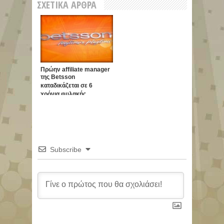
ΣΧΕΤΙΚΆ ΆΡΘΡΑ
Πρώην affiliate manager
της Betsson
καταδικάζεται σε 6
χρόνια φυλακής
Subscribe