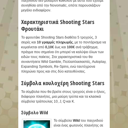
παιχνιδιού δεν μοιάζουν καθόλου με αυτά που έχουμε
συνηθίσει από την Novomatic, οπότε παρουσιάζουν
μεγάλο ενδιαφέρον.
Χαρακτηριστικά Shooting Stars
Φρουτάκι
Το φρουτάκι Shooting Stars διαθέτει 5 τροχούς, 3
σειρές και
10 γραμμές πληρωμής
, με το ποντάρισμα να
κυμαίνεται από
0,10€
έως και
100€
ανά τράβηγμα,
πράγμα που σημαίνει ότι μπορεί να καλύψει όλων των
ειδών τους παίκτες. Στα χαρακτηριστικά του θα
συναντήσετε Wild Gamble, Πολλαπλασιαστές, Autoplay,
Expanding Symbols, Re-Spins, ενώ ταυτόχρονα
πληρώνει προς και στις δύο κατευθύνσεις.
Σύμβολα κουλοχέρη Shooting Stars
Τα σύμβολα που θα βρείτε στους τροχούς είναι ο ήλιος,
διάφοροι πλανήτες, μια μαύρη τρύπα και τα κλασικά
σύμβολα τράπουλας 10, J, Q και K.
Σύμβολο Wild
Το σύμβολο
Wild
του παιχνιδιού
είναι ένας φωτεινός πλανήτης σε