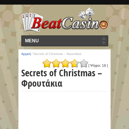
MENU
Αρχική
/
Secrets of Christmas – Φρουτάκια
[ Ψήφοι:
18
]
Secrets of Christmas –
Φρουτάκια