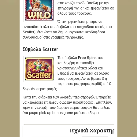
απεικονίζει τον Άι Βασίλη με την
επιγραφή “Wild” και εμφανίζεται σε
όλους τους τροχούς.
Όταν εμφανίζεται μπορεί να
αντικαθιστά όλα τα σύμβολα του παιχνιδιού (εκτός του
Scatter), έτσι ώστε να δημιουργούνται κερδοφόροι
συνδυασμοί στις γραμμές πληρωμής.
Σύμβολο Scatter
Το σύμβολο
Free Spins
του
κουλοχέρη απεικονίζει
χριστουγεννιάτικα δώρα και
μπορεί να εμφανίζεται σε όλους
τους τροχούς. Αν το βρείτε 3 ή
περισσότερες φορές κερδίζετε 10
δωρεάν περιστροφές.
Κατά την διάρκεια των δωρεάν περιστροφών μπορείτε
να κερδίσετε επιπλέον δωρεάν περιστροφές. Επιπλέον,
πριν την έναρξη των δωρεάν περιστροφών θα παίξετε
ένα μικρό pick-up bonus game με άμεσα δώρα.
Τεχνικά Χαρακτηριστικά 