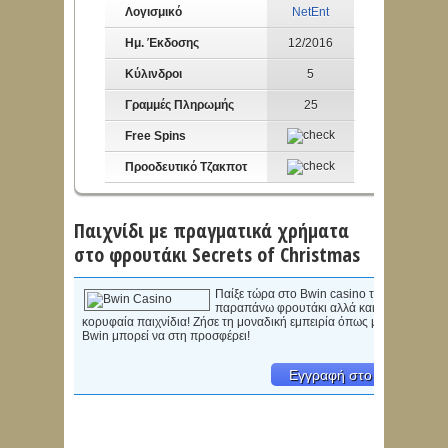
Λογισμικό
NetEnt
Min B
Ημ. Έκδοσης
12/2016
Multip
Κύλινδροι
5
Σύμβο
Γραμμές Πληρωμής
25
Σύμβο
Free Spins
Gaml
Προοδευτικό Τζακποτ
Bonu
Παιχνίδι με πραγματικά χρήματα
στο φρουτάκι Secrets of Christmas
Παίξε τώρα στο Bwin casino το
παραπάνω φρουτάκι αλλά και άλλα
κορυφαία παιχνίδια! Ζήσε τη μοναδική εμπειρία όπως μόνο η
Bwin μπορεί να στη προσφέρει!
Εγγραφή στο Bwin casin