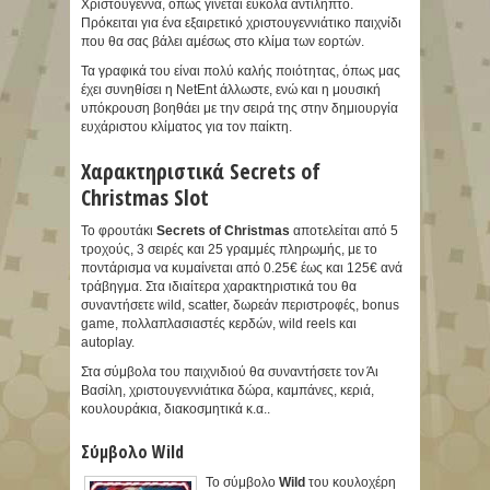
Χριστούγεννα, όπως γίνεται εύκολα αντιληπτό.
Πρόκειται για ένα εξαιρετικό χριστουγεννιάτικο παιχνίδι
που θα σας βάλει αμέσως στο κλίμα των εορτών.
Τα γραφικά του είναι πολύ καλής ποιότητας, όπως μας
έχει συνηθίσει η NetEnt άλλωστε, ενώ και η μουσική
υπόκρουση βοηθάει με την σειρά της στην δημιουργία
ευχάριστου κλίματος για τον παίκτη.
Χαρακτηριστικά Secrets of
Christmas Slot
Το φρουτάκι
Secrets of Christmas
αποτελείται από 5
τροχούς, 3 σειρές και 25 γραμμές πληρωμής, με το
ποντάρισμα να κυμαίνεται από 0.25€ έως και 125€ ανά
τράβηγμα. Στα ιδιαίτερα χαρακτηριστικά του θα
συναντήσετε wild, scatter, δωρεάν περιστροφές, bonus
game, πολλαπλασιαστές κερδών, wild reels και
autoplay.
Στα σύμβολα του παιχνιδιού θα συναντήσετε τον Άι
Βασίλη, χριστουγεννιάτικα δώρα, καμπάνες, κεριά,
κουλουράκια, διακοσμητικά κ.α..
Σύμβολο Wild
Το σύμβολο
Wild
του κουλοχέρη