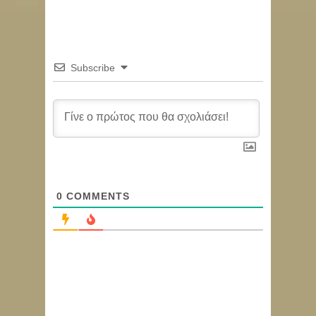
Subscribe
0
COMMENTS