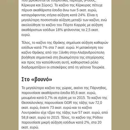
που βρίσκονται σε τουριστικές περιοχές (Ρόδος,
Κέρκυρα και Σύρος). Το καζίνο της Κέρκυρας πέτυχε
πέρυσι ακαθάριστα έσοδα άνω των 5 εκατ. ευρώ,
καταγράφοντας ετήσια αύξηση κατά 24%. Είναι η
μεγαλύτερη ποσοστιαία αύξηση μεταξύ των καζίνο, ενώ
ακολούθησε το καζίνο του Πόρτο Καρράς με αύξηση
ακαθάριστων εσόδων 18% φτάνοντας τα 2,5 εκατ.
ευρώ.
Τέλος, το καζίνο της Θράκης σημείωσε αύξηση καθαρών
εσόδων κατά 7% στα 7 εκατ. ευρώ. Η μετακίνηση του
καζίνο Θράκης από την Ξάνθη στην Αλεξανδρούπολη
βοήθησε σημαντικά στη βιωσιμότητα της επιχείρησης
και προς την κατεύθυνση αυτή, καθοριστικό ρόλο
διαδραματίζουν οι επισκέψεις από τη γείτονα Τουρκία.
Στο «βουνό»
Το μεγαλύτερο καζίνο της χώρας, εκείνο της Πάρνηθας,
παρουσίασε ακαθάριστα έσοδα 85,6 εκατ. ευρώ,
μειωμένα κατά 0,7% σε σχέση με το 2015. Το καζίνο της
Θεσσαλονίκης παρουσίασε GGR της τάξης των 72,0
εκατ. ευρώ, έναντι 73 εκατ. ευρώ και το καζίνο
Λουτρακίου είχε τζίρο της τάξης των 57 εκατ. ευρώ, από
58,8 εκατ. ευρώ το 2015. Τέλος, το καζίνο της Ρόδου
παρουσίασε μικρή αύξηση εσόδων κατά 2%, στα 20
εκατ. ευρώ.