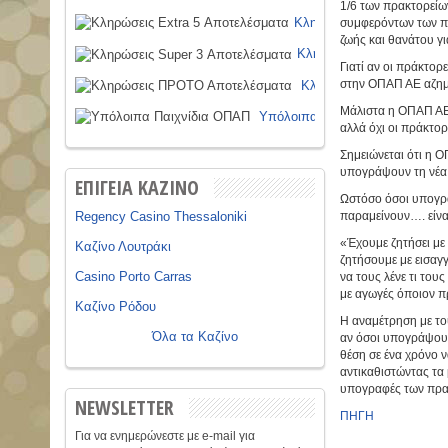
1/6 των πρακτορεί
Κληρώσεις Extra 5
συμφερόντων των π
ζωής και θανάτου για
Κληρώσεις Super 3
Γιατί αν οι πράκτο
στην ΟΠΑΠ ΑΕ αζημί
Κληρώσεις ΠΡΟΤΟ
Μάλιστα η ΟΠΑΠ ΑΕ, 
Υπόλοιπα Παιχνίδια ΟΠΑΠ
αλλά όχι οι πράκτο
Σημειώνεται ότι η Ο
υπογράψουν τη νέα 
ΕΠΊΓΕΙΑ ΚΑΖΊΝΟ
Ωστόσο όσοι υπογρά
Regency Casino Thessaloniki
παραμείνουν…. είνα
«Έχουμε ζητήσει με
Καζίνο Λουτράκι
ζητήσουμε με εισαγ
Casino Porto Carras
να τους λένε τι του
με αγωγές όποιον 
Καζίνο Ρόδου
Η αναμέτρηση με το
Όλα τα Καζίνο
αν όσοι υπογράψουν
θέση σε ένα χρόνο ν
αντικαθιστώντας τα 
υπογραφές των πρα
NEWSLETTER
ΠΗΓΗ
Για να ενημερώνεστε με e-mail για