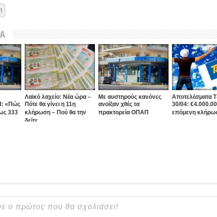
π
ΡΑ
Λαϊκό λαχείο: Νέα ώρα –
Με αυστηρούς κανόνες
Αποτελέσματα Τ
Π: «Πώς
Πότε θα γίνει η 11η
ανοίξαν χθές τα
30/04: €4.000.0
έως 333
κλήρωση – Πού θα την
πρακτορεία ΟΠΑΠ
επόμενη κλήρω
δείτε