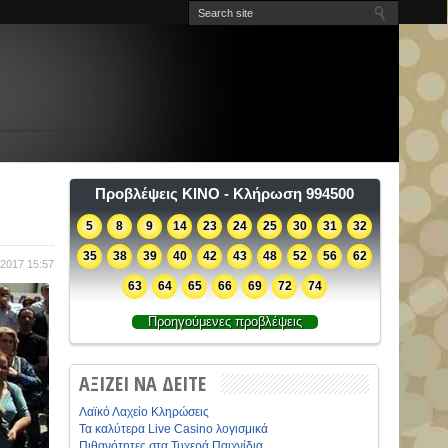
Προβλέψεις ΚΙΝΟ - Κλήρωση 994500
5
8
9
14
23
24
25
30
31
32
35
38
39
40
42
43
48
52
56
62
 2017 15:57
63
64
65
66
69
72
74
Προηγούμενες προβλέψεις
ΑΞΊΖΕΙ ΝΑ ΔΕΊΤΕ
Λαϊκό Λαχείο Κληρώσεις
Τα καλύτερα Live Casino λογισμικά
Πιθανότητες στα Τυχερά Παιχνίδια