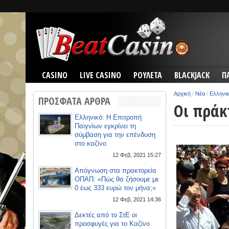
CASINO
LIVE CASINO
ΡΟΥΛΕΤΑ
BLACKJACK
Π
Αρχική
/
Νέα
/
Ελληνι
ΠΡΌΣΦΑΤΑ ΆΡΘΡΑ
Οι πράκ
Ελληνικό: Η Επιτροπή
Παιγνίων εγκρίνει τη
σύμβαση για την επένδυση
στο καζίνο
12 Φεβ, 2021 15:27
Απόγνωση στα πρακτορεία
ΟΠΑΠ: «Πώς θα ζήσουμε με
0 έως 333 ευρώ τον μήνα;»
12 Φεβ, 2021 14:36
Δεκτές από το ΣτΕ οι
προσφυγές για το Καζίνο