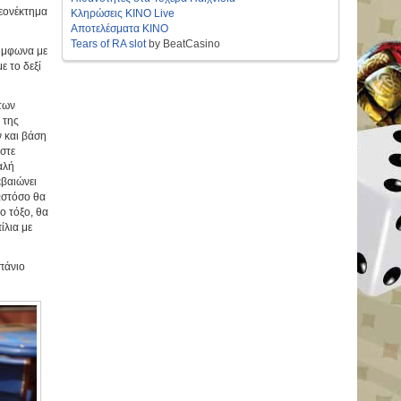
λεονέκτημα
Κληρώσεις ΚΙΝΟ Live
Αποτελέσματα ΚΙΝΟ
Tears of RA slot
by BeatCasino
σύμφωνα με
ε το δεξί
των
 της
ν και βάση
στε
αλή
βαιώνει
Ωστόσο θα
ο τόξο, θα
ίλια με
σπάνιο