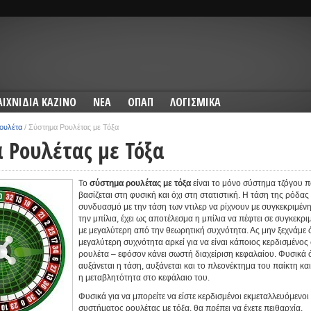
ΑΙΧΝΊΔΙΑ ΚΑΖΊΝΟ
ΝΕΑ
ΟΠΑΠ
ΛΟΓΙΣΜΙΚΑ
ουλέτα
/
Σύστημα Ρουλέτας με Τόξα
 Ρουλέτας με Τόξα
Το
σύστημα ρουλέτας με τόξα
είναι το μόνο σύστημα τζόγου 
βασίζεται στη φυσική και όχι στη στατιστική. Η τάση της ρόδας
συνδυασμό με την τάση των ντιλερ να ρίχνουν με συγκεκριμέν
την μπίλια, έχει ως αποτέλεσμα η μπίλια να πέφτει σε συγκεκρι
με μεγαλύτερη από την θεωρητική συχνότητα. Ας μην ξεχνάμε 
μεγαλύτερη συχνότητα αρκεί για να είναι κάποιος κερδισμένος
ρουλέτα – εφόσον κάνει σωστή διαχείριση κεφαλαίου. Φυσικά 
αυξάνεται η τάση, αυξάνεται και το πλεονέκτημα του παίκτη και
η μεταβλητότητα στο κεφάλαιο του.
Φυσικά για να μπορείτε να είστε κερδισμένοι εκμεταλλευόμενοι
συστήματος ρουλέτας με τόξα, θα πρέπει να έχετε πειθαρχία,