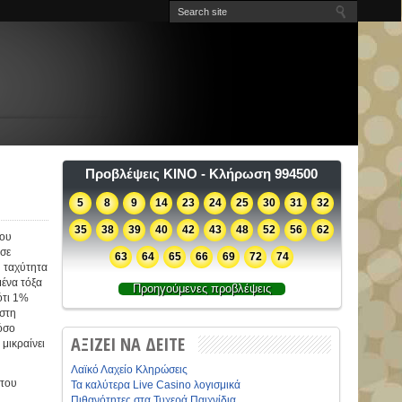
Προβλέψεις ΚΙΝΟ - Κλήρωση 994500
5
8
9
14
23
24
25
30
31
32
35
38
39
40
42
43
48
52
56
62
που
 σε
63
64
65
66
69
72
74
η ταχύτητα
μένα τόξα
Προηγούμενες προβλέψεις
ότι 1%
 στη
όσο
ΑΞΊΖΕΙ ΝΑ ΔΕΊΤΕ
 μικραίνει
Λαϊκό Λαχείο Κληρώσεις
 του
Τα καλύτερα Live Casino λογισμικά
Πιθανότητες στα Τυχερά Παιχνίδια