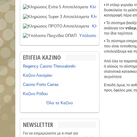
• Η ντίλερ γυρνάει 
Κληρώσεις Extra 5
δυσκολεύει τη μελέτ
καταγραφή πέρα από 
Κληρώσεις Super 3
• Το σύστημα βασίζε
Κληρώσεις ΠΡΟΤΟ
ανάλογα τον
ντίλερ
την ίδια ταχύτητα.
Υπόλοιπα Παιχνίδια ΟΠΑΠ
• Το σύστημα επηρεά
που είναι τοποθετημ
υπολογίζουμε και τ
ΕΠΊΓΕΙΑ ΚΑΖΊΝΟ
Από όλα τα παραπάν
Regency Casino Thessaloniki
ή αλλιώς το σύστημα
στατιστικά κατασκευ
Καζίνο Λουτράκι
συχνότητα.
Casino Porto Carras
Επειδή όμως το ανθ
προς όφελος μας τη
Καζίνο Ρόδου
Όλα τα Καζίνο
NEWSLETTER
Για να ενημερώνεστε με e-mail για