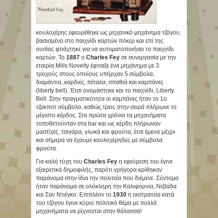
κουλοχέρης εφευρέθηκε ως μηχανικό μηχάνημα τζόγου,
βασισμένο στο παιχνίδι καρτών πόκερ και επί της
ουσίας φτιάχτηκε για να αυτοματοποιήσει το παιχνίδι
καρτών. Το
1887
ο
Charles Fey
σε συνεργασία με την
εταιρία Mills Novelty έφτιαξε ένα μηχάνημα με 3
τροχούς στους οποίους υπήρχαν 5 σύμβολα,
διαμάντια, καρδιές, πέταλα, σπαθιά και καμπάνες
(liberty bell). Έτσι ονομάστηκε και το παιχνίδι, Liberty
Bell. Στην πραγματικότητα οι καμπάνες ήταν το 1ο
τζακποτ σύμβολο, καθώς τρεις στην σειρά πλήρωνε το
μέγιστο κέρδος. Στα πρώτα χρόνια τα μηχανήματα
τοποθετούνταν στα bar και ως κέρδη πλήρωναν
μαστίχες, τσιγάρα, γλυκά και φρούτα, έτσι έμεινε μέχρι
και σήμερα να έχουμε κουλοχέρηδες με σύμβολα
φρούτα.
Για καλή τύχη του
Charles Fey
η εφεύρεση του έγινε
εξαιρετικά δημοφιλής, παρότι γρήγορα κρίθηκαν
παράνομα στην ίδια την πολιτεία που διέμενε. Σύντομα
ήταν παράνομα σε ολόκληρη την Καλιφόρνια, Νεβάδα
και Σαν Ντιέγκο. Επιπλέον το
1930
η εκστρατεία κατά
του τζόγου έγινε κύριο πολιτικό θέμα με πολλά
μηχανήματα να ρίχνονται στην θάλασσα!