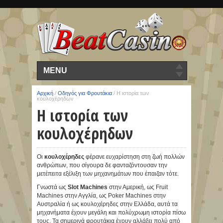
MENU
Αρχική
/
Οδηγός για Φρουτάκια
/
Η ιστορία των
κουλοχέρηδων
Η ιστορία των
κουλοχέρηδων
Οι
κουλοχέρηδες
φέρανε ευχαρίστηση στη ζωή πολλών
ανθρώπων, που σίγουρα δε φανταζόντουσαν την
μετέπειτα εξέλιξη των μηχανημάτων που έπαιζαν τότε.
Γνωστά ως
Slot Machines
στην Αμερική, ως Fruit
Machines στην Αγγλία, ως Poker Machines στην
Αυστραλία ή ως κουλοχέρηδες στην Ελλάδα, αυτά τα
μηχανήματα έχουν μεγάλη και πολύχρωμη ιστορία πίσω
τους. Τα σημερινά φρουτάκια έχουν αλλάξει πολύ από