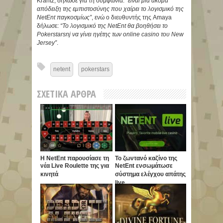
Krantz, δήλωσε για τη συμφωνία:
“είναι μία ακόμα
απόδειξη της εμπιστοσύνης που χαίρει το λογισμικό της
NetEnt παγκοσμίως”
, ενώ ο διευθυντής της Amaya
δήλωσε:
“Το λογισμικό της NetEnt θα βοηθήσει το
Pokerstarsnj να γίνει ηγέτης των online casino του New
Jersey”
.
netent
pokerstars
ΣΧΕΤΙΚΆ ΆΡΘΡΑ
Η NetEnt παρουσίασε τη
Το ζωντανό καζίνο της
νέα Live Roulette της για
NetEnt ενσωμάτωσε
κινητά
σύστημα ελέγχου απάτης
live