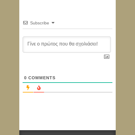
Subscribe
0
COMMENTS