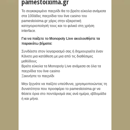
pamestoixima.gr
Το συγκεκριμένο παιχνίδι θα το βρείτε εύκολα ανάμεσα
στα 100άδες παιχνίδια του live casino του
pamestoixima.gr χάρις στην εξαιρετική
κατηγοριοποίησή τους και το φιλικό στη χρήση
interface.
Για να παίξετε το Monopoly Live ακολουθήστε τα
παρακάτω βήματα:
Συνδέεστε στον λογαριασμό σας ή δημιουργείτε έναν
Κάνετε μια κατάθεση με μια από τις διαθέσιμες
μεθόδους
Βρείτε εύκολα τα Monopoly Live ανάμεσα σε όλα τα
παιχνίδια του live casino
Ξεκινήστε το παιχνίδι
Μην ξεχνάτε να παίζετε υπεύθυνα, χρησιμοποιώντας τη
δυνατότητα που προσφέρει το pamestoixima.gr να
θέσετε όρια στο ποντάρισμά σας ανά ημέρα, εβδομάδα
ή και μήνα.