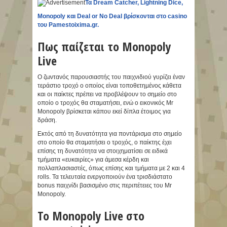
Τα Dream Catcher, Lightning Dice,
Monopoly και Deal or No Deal βρίσκονται στο casino
του Pamestoixima.gr.
Πως παίζεται το Monopoly
Live
Ο ζωντανός παρουσιαστής του παιχνιδιού γυρίζει έναν
τεράστιο τροχό ο οποίος είναι τοποθετημένος κάθετα
και οι παίκτες πρέπει να προβλέψουν το σημείο στο
οποίο ο τροχός θα σταματήσει, ενώ ο εικονικός Mr
Monopoly βρίσκεται κάπου εκεί δίπλα έτοιμος για
δράση.
Εκτός από τη δυνατότητα για ποντάρισμα στο σημείο
στο οποίο θα σταματήσει ο τροχός, ο παίκτης έχει
επίσης τη δυνατότητα να στοιχηματίσει σε ειδικά
τμήματα «ευκαιρίες» για άμεσα κέρδη και
πολλαπλασιαστές, όπως επίσης και τμήματα με 2 και 4
rolls. Τα τελευταία ενεργοποιούν ένα τρισδιάστατο
bonus παιχνίδι βασισμένο στις περιπέτειες του Mr
Monopoly.
Το Monopoly Live στο