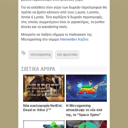
Για να εισέλθετε στον γύρο των δωρεάν περιστροφών θα
πρέπει να βρείτε κάποιον από τους Laurie, Loomis,
Annie ή Lynda. Τότε κερδίζετε 9 δωρεάν περιστροφές,
στις οποίες συμμετέχουν όλοι οι χαρακτήρες, τα jumbo
blocks και τα wandering reels.
Μπορείτε να παίξετε σήμερα το Halloween της
Microgaming στο νόμιμο
Interwetten Καζίνο
.
microgaming
νέο φρουτάκι
ΣΧΕΤΙΚΆ ΆΡΘΡΑ
Νέα κυκλοφορία NetEnt:
Η Microgaming
Dead or Alive 2™
αποκάλυψε το νέο slot
της, το “Space Spins”