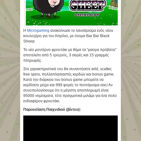
Η
Microgaming
ανακοίνωσε το λανσάρισμα ενός νέου
κουλοχέρη για τον Απρίλιο, με όνομα Bar Bar Black
Sheep.
Το νέο μοντέρνο φρουτάκι με θέμα τα “μαύρα πρόβατα”
αποτελείτε από 5 τροχούς, 3 σειρές και 15 γραμμές
πληρωμής.
Στα χαρακτηριστικά του θα συναντήσετε wild, scatter,
free spins, πολλαπλασιαστές κερδών και bonus game.
Κατά την διάρκεια του bonus game μπορείτε να
κερδίσετε μέχρι και 999 φορές το ποντάρισμα σας! Αν
συνυπολογίσουμε ότι η μέγιστη αποπληρωμή είναι
95000 νομίσματα, τότε πραγματικά μιλάμε για ένα πολύ
ενδιαφέρον φρουτάκι.
Παρουσίαση Παιχνιδιού (βίντεο):