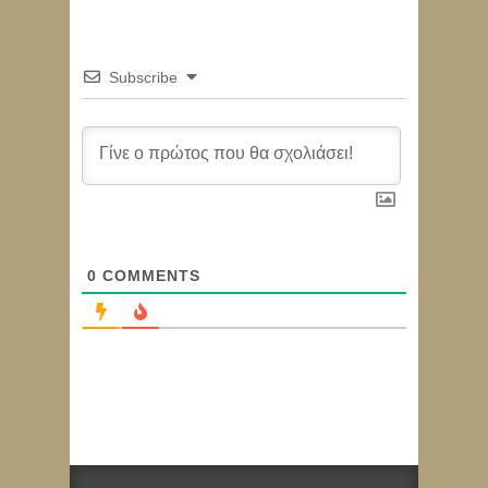
Subscribe
0
COMMENTS