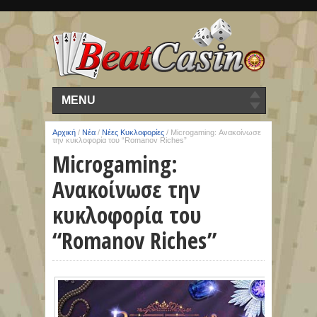
MENU
Αρχική
/
Νέα
/
Νέες Κυκλοφορίες
/
Microgaming: Ανακοίνωσε
την κυκλοφορία του “Romanov Riches”
Microgaming:
Ανακοίνωσε την
κυκλοφορία του
“Romanov Riches”