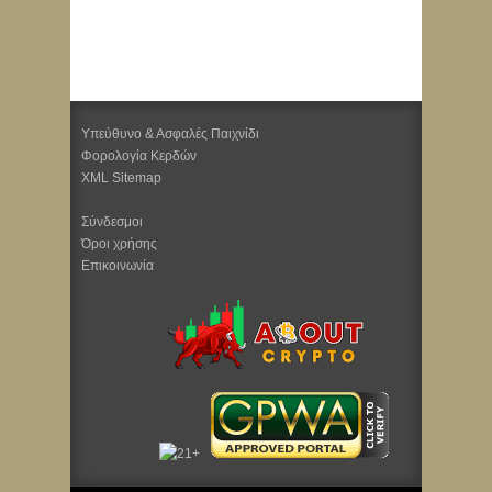
Υπεύθυνο & Ασφαλές Παιχνίδι
Φορολογία Κερδών
XML Sitemap
Σύνδεσμοι
Όροι χρήσης
Επικοινωνία