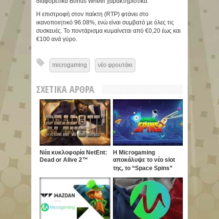
διαφορετικά Bonus Wheel χαρακτηριστικά.
Η επιστροφή στον παίκτη (RTP) φτάνει στο
ικανοποιητικό 96.08%, ενώ είναι συμβατό με όλες τις
συσκευές. Το ποντάρισμα κυμαίνεται από €0,20 έως και
€100 ανά γύρο.
microgaming
νέο φρουτάκι
ΣΧΕΤΙΚΆ ΆΡΘΡΑ
Νέα κυκλοφορία NetEnt:
Η Microgaming
Dead or Alive 2™
αποκάλυψε το νέο slot
της, το “Space Spins”