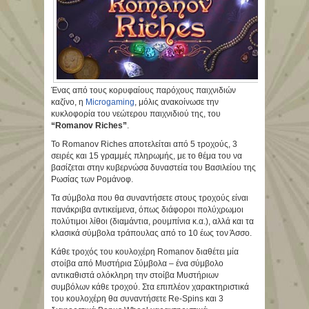
Ένας από τους κορυφαίους παρόχους παιχνιδιών
καζίνο, η
Microgaming
, μόλις ανακοίνωσε την
κυκλοφορία του νεώτερου παιχνιδιού της, του
“Romanov Riches”
.
Το Romanov Riches αποτελείται από 5 τροχούς, 3
σειρές και 15 γραμμές πληρωμής, με το θέμα του να
βασίζεται στην κυβερνώσα δυναστεία του Βασιλείου της
Ρωσίας των Ρομάνοφ.
Τα σύμβολα που θα συναντήσετε στους τροχούς είναι
πανάκριβα αντικείμενα, όπως διάφοροι πολύχρωμοι
πολύτιμοι λίθοι (διαμάντια, ρουμπίνια κ.α.), αλλά και τα
κλασικά σύμβολα τράπουλας από το 10 έως τον Άσσο.
Κάθε τροχός του κουλοχέρη Romanov διαθέτει μία
στοίβα από Μυστήρια Σύμβολα – ένα σύμβολο
αντικαθιστά ολόκληρη την στοίβα Μυστήριων
συμβόλων κάθε τροχού. Στα επιπλέον χαρακτηριστικά
του κουλοχέρη θα συναντήσετε Re-Spins και 3