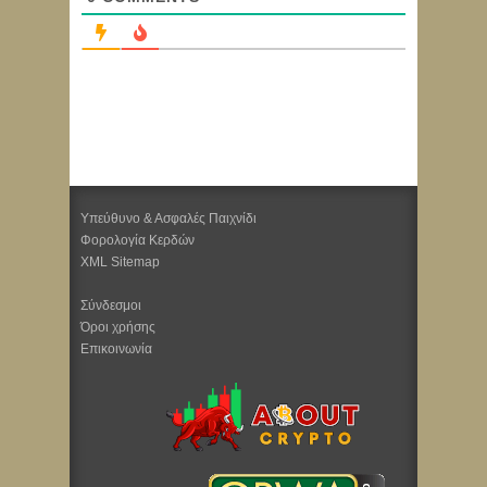
Υπεύθυνο & Ασφαλές Παιχνίδι
Φορολογία Κερδών
XML Sitemap
Σύνδεσμοι
Όροι χρήσης
Επικοινωνία