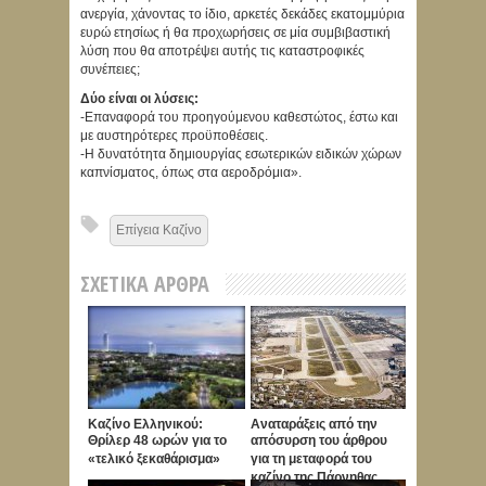
ανεργία, χάνοντας το ίδιο, αρκετές δεκάδες εκατομμύρια
ευρώ ετησίως ή θα προχωρήσεις σε μία συμβιβαστική
λύση που θα αποτρέψει αυτής τις καταστροφικές
συνέπειες;
Δύο είναι οι λύσεις:
-Επαναφορά του προηγούμενου καθεστώτος, έστω και
με αυστηρότερες προϋποθέσεις.
-Η δυνατότητα δημιουργίας εσωτερικών ειδικών χώρων
καπνίσματος, όπως στα αεροδρόμια».
Επίγεια Καζίνο
ΣΧΕΤΙΚΆ ΆΡΘΡΑ
Καζίνο Ελληνικού:
Αναταράξεις από την
Θρίλερ 48 ωρών για το
απόσυρση του άρθρου
«τελικό ξεκαθάρισμα»
για τη μεταφορά του
καζίνο της Πάρνηθας