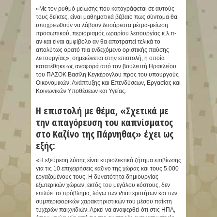
«Με τον ρυθμό μείωσης που καταγράφεται σε αυτούς
τους δείκτες, είναι μαθηματικά βέβαιο πως σύντομα θα
υποχρεωθούν να λάβουν δυσάρεστα μέτρα-μείωση
προσωπικού, περιορισμός ωραρίου λειτουργίας κ.λ.π-
αν και είναι αμφίβολο αν θα αποτραπεί τελικά το
απολύτως ορατό πια ενδεχόμενο οριστικής παύσης
λειτουργίας», σημειώνεται στην επιστολή, η οποία
κατατέθηκε ως αναφορά από τον βουλευτή Ηρακλείου
του ΠΑΣΟΚ Βασίλη Κεγκέρογλου προς του υπουργούς
Οικονομικών, Ανάπτυξης και Επενδύσεων, Εργασίας και
Κοινωνικών Υποθέσεων και Υγείας.
Η επιστολή με θέμα, «Σχετικά με
την απαγόρευση του καπνίσματος
στο Καζίνο της Πάρνηθας» έχει ως
εξής:
«Η εξεύρεση λύσης είναι κυριολεκτικά ζήτημα επιβίωσης
για τις 10 επιχειρήσεις καζίνο της χώρας και τους 5.000
εργαζομένους τους. Η δυνατότητα δημιουργίας
εξωτερικών χώρων, εκτός του μεγάλου κόστους, δεν
επιλύει το πρόβλημα, λόγω των ιδιαιτεροτήτων και των
συμπεριφορικών χαρακτηριστικών του μέσου παίκτη
τυχερών παιχνιδιών. Αρκεί να αναφερθεί ότι στις ΗΠΑ,