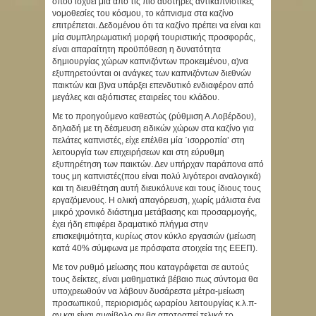
όπου ισχύει μία από τις πιο αυστηρές αντικαπνιστικές
νομοθεσίες του κόσμου, το κάπνισμα στα καζίνο
επιτρέπεται. Δεδομένου ότι τα καζίνο πρέπει να είναι και
μία συμπληρωματική μορφή τουριστικής προσφοράς,
είναι απαραίτητη προϋπόθεση η δυνατότητα
δημιουργίας χώρων καπνιζόντων προκειμένου, α)να
εξυπηρετούνται οι ανάγκες των καπνιζόντων διεθνών
παικτών και β)να υπάρξει επενδυτικό ενδιαφέρον από
μεγάλες και αξιόπιστες εταιρείες του κλάδου.
Με το προηγούμενο καθεστώς (ρύθμιση Α.Λοβέρδου),
δηλαδή με τη δέσμευση ειδικών χώρων στα καζίνο για
πελάτες καπνιστές, είχε επέλθει μία ΄ισορροπία’ στη
λειτουργία των επιχειρήσεων και στη εύρυθμη
εξυπηρέτηση των παικτών. Δεν υπήρχαν παράπονα από
τους μη καπνιστές(που είναι πολύ λιγότεροι αναλογικά)
και τη διευθέτηση αυτή διευκόλυνε και τους ίδιους τους
εργαζόμενους. Η ολική απαγόρευση, χωρίς μάλιστα ένα
μικρό χρονικό διάστημα μετάβασης και προσαρμογής,
έχει ήδη επιφέρει δραματικό πλήγμα στην
επισκεψιμότητα, κυρίως στον κύκλο εργασιών (μείωση
κατά 40% σύμφωνα με πρόσφατα στοιχεία της ΕΕΕΠ).
Με τον ρυθμό μείωσης που καταγράφεται σε αυτούς
τους δείκτες, είναι μαθηματικά βέβαιο πως σύντομα θα
υποχρεωθούν να λάβουν δυσάρεστα μέτρα-μείωση
προσωπικού, περιορισμός ωραρίου λειτουργίας κ.λ.π-
αν και είναι αμφίβολο αν θα αποτραπεί τελικά το