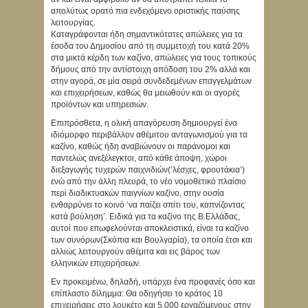
απολύτως ορατό πια ενδεχόμενο οριστικής παύσης
λειτουργίας.
Καταγράφονται ήδη σημαντικότατες απώλειες για τα
έσοδα του Δημοσίου από τη συμμετοχή του κατά 20%
στα μικτά κέρδη των καζίνο, απώλειες για τους τοπικούς
δήμους από την αντίστοιχη απόδοση του 2% αλλά και
στην αγορά, σε μία σειρά συνδεδεμένων επαγγελμάτων
και επιχειρήσεων, καθώς θα μειωθούν και οι αγορές
προϊόντων και υπηρεσιών.
Επιπρόσθετα, η ολική απαγόρευση δημιουργεί ένα
ιδιόμορφο περιβάλλον αθέμιτου ανταγωνισμού για τα
καζίνο, καθώς ήδη αναβιώνουν οι παράνομοι και
παντελώς ανεξέλεγκτοι, από κάθε άποψη, χώροι
διεξαγωγής τυχερών παιχνιδιών(‘λέσχες, φρουτάκια’)
ενώ από την άλλη πλευρά, το νέο νομοθετικό πλαίσιο
περί διαδικτυακών παιγνίων καζίνο, στην ουσία
ενθαρρύνει το κοινό ‘να παίζει σπίτι του, καπνίζοντας
κατά βούληση’. Ειδικά για τα καζίνο της Β.Ελλάδας,
αυτοί που επωφελούνται αποκλειστικά, είναι τα καζίνο
των συνόρων(Σκόπια και Βουλγαρία), τα οποία έτσι και
αλλιώς λειτουργούν αθέμιτα και εις βάρος των
ελληνικών επιχειρήσεων.
Εν προκειμένω, δηλαδή, υπάρχει ένα προφανές όσο και
επίπλαστο δίλημμα: Θα οδηγήσει το κράτος 10
επιχειρήσεις στο λουκέτο και 5.000 εργαζόμενους στην