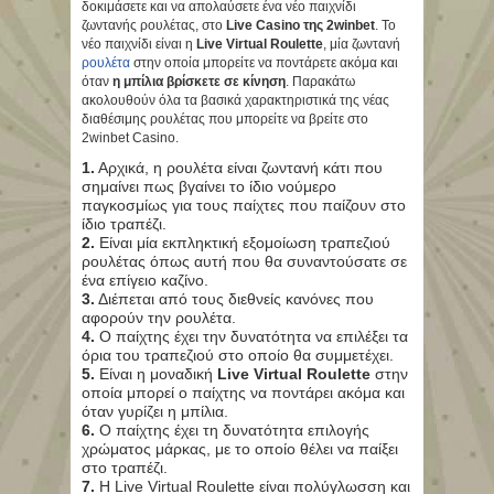
δοκιμάσετε και να απολαύσετε ένα νέο παιχνίδι
ζωντανής ρουλέτας, στο
Live Casino της 2winbet
. Το
νέο παιχνίδι είναι η
Live Virtual Roulette
, μία ζωντανή
ρουλέτα
στην οποία μπορείτε να ποντάρετε ακόμα και
όταν
η μπίλια βρίσκετε σε κίνηση
. Παρακάτω
ακολουθούν όλα τα βασικά χαρακτηριστικά της νέας
διαθέσιμης ρουλέτας που μπορείτε να βρείτε στο
2winbet Casino.
1.
Αρχικά, η ρουλέτα είναι ζωντανή κάτι που
σημαίνει πως βγαίνει το ίδιο νούμερο
παγκοσμίως για τους παίχτες που παίζουν στο
ίδιο τραπέζι.
2.
Είναι μία εκπληκτική εξομοίωση τραπεζιού
ρουλέτας όπως αυτή που θα συναντούσατε σε
ένα επίγειο καζίνο.
3.
Διέπεται από τους διεθνείς κανόνες που
αφορούν την ρουλέτα.
4.
Ο παίχτης έχει την δυνατότητα να επιλέξει τα
όρια του τραπεζιού στο οποίο θα συμμετέχει.
5.
Είναι η μοναδική
Live Virtual Roulette
στην
οποία μπορεί ο παίχτης να ποντάρει ακόμα και
όταν γυρίζει η μπίλια.
6.
Ο παίχτης έχει τη δυνατότητα επιλογής
χρώματος μάρκας, με το οποίο θέλει να παίξει
στο τραπέζι.
7.
Η Live Virtual Roulette είναι πολύγλωσση και