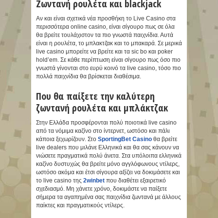
Ζωντανή ρουλέτα και blackjack
Αν και είναι σχετικά νέα προσθήκη το Live Casino στα
περισσότερα online casino, είναι σίγουρο πως σε όλα
θα βρείτε τουλάχιστον τα πιο γνωστά παιχνίδια. Αυτά
είναι η ρουλέτα, το μπλακτζακ και το μπακαρά. Σε μερικά
live casino μπορείτε να βρείτε και τα sic bo και poker
hold’em. Σε κάθε περίπτωση είναι σίγουρο πως όσο πιο
γνωστά γίνονται στο ευρύ κοινό τα live casino, τόσο πιο
πολλά παιχνίδια θα βρίσκεται διαθέσιμα.
Που θα παίξετε την καλύτερη
ζωντανή ρουλέτα και μπλάκτζακ
Στην Ελλάδα προσφέρονται πολύ ποιοτικά live casino
από τα νόμιμα καζίνο στο ίντερνετ, ωστόσο και πάλι
κάποια ξεχωρίζουν. Στο
SportingBet Casino
θα βρείτε
live dealers που μιλάνε Ελληνικά και θα σας κάνουν να
νιώσετε πραγματικά πολύ άνετα. Στα υπόλοιπα ελληνικά
καζίνο δυστυχώς θα βρείτε μόνο αγγλόφωνους ντίλερς,
ωστόσο ακόμα και έτσι σίγουρα αξίζει να δοκιμάσετε και
το live casino της
2winbet
που διαθέτει εξαιρετικό
σχεδιασμό. Μη χάνετε χρόνο, δοκιμάστε να παίξετε
σήμερα τα αγαπημένα σας παιχνίδια ζωντανά με άλλους
παίκτες και πραγματικούς ντίλερς.