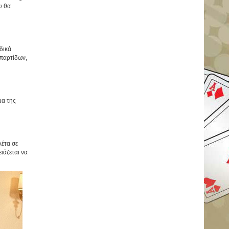
υ θα
δικά
 παρτίδων,
μα της
λέτα σε
ιάζεται να