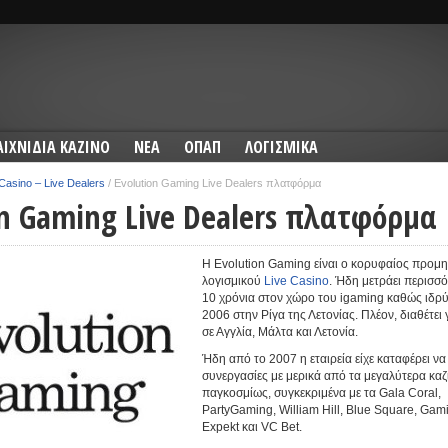
ΑΙΧΝΊΔΙΑ ΚΑΖΊΝΟ
ΝΕΑ
ΟΠΑΠ
ΛΟΓΙΣΜΙΚΑ
Casino – Live Dealers
/
Evolution Gaming Live Dealers πλατφόρμα
on Gaming Live Dealers πλατφόρμα
Η Evolution Gaming είναι ο κορυφαίος προμ
λογισμικού
Live Casino
. Ήδη μετράει περισσ
10 χρόνια στον χώρο του igaming καθώς ιδρύ
2006 στην Ρίγα της Λετονίας. Πλέον, διαθέτει
σε Αγγλία, Μάλτα και Λετονία.
Ήδη από το 2007 η εταιρεία είχε καταφέρει να
συνεργασίες με μερικά από τα μεγαλύτερα καζ
παγκοσμίως, συγκεκριμένα με τα Gala Coral,
PartyGaming, William Hill, Blue Square, Gam
Expekt και VC Bet.