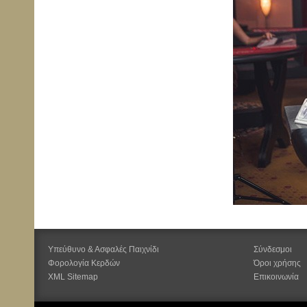
Υπεύθυνο & Ασφαλές Παιχνίδι
Σύνδεσμοι
Φορολογία Κερδών
Όροι χρήσης
XML Sitemap
Επικοινωνία