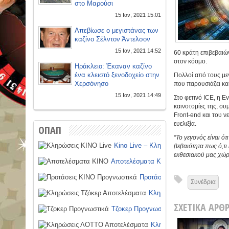
στο Μαρούσι
15 Ιαν, 2021 15:01
Απεβίωσε ο μεγιστάνας των
καζίνο Σέλντον Άντελσον
15 Ιαν, 2021 14:52
60 κράτη επιβεβαιών
στον κόσμο.
Ηράκλειο: Έκαναν καζίνο
ένα κλειστό ξενοδοχείο στην
Πολλοί από τους με
Χερσόνησο
που παρουσιάζει κα
15 Ιαν, 2021 14:49
Στο φετινό ICE, η E
καινοτομίες της, συ
Front-end και του
ευελιξία.
ΟΠΑΠ
“Το γεγονός είναι ότ
Kino Live – Κληρώσεις ΚΙΝΟ
βεβαιότητα πως ό,τι
εκθεσιακού μας χώ
Αποτελέσματα ΚΙΝΟ
Προτάσεις ΚΙΝΟ
Συνέδρια
Κληρώσεις Τζόκερ
ΣΧΕΤΙΚΆ ΆΡΘ
Τζοκερ Προγνωστικά
Κληρώσεις ΛΟΤΤΟ