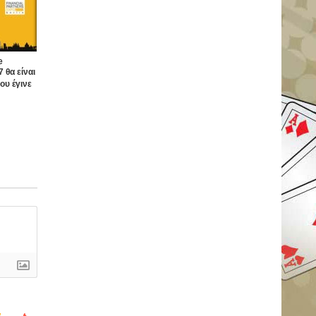
e
 θα είναι
ου έγινε