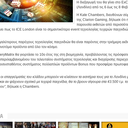
Η διεξαγωγή του θα γίνει στο ExC
(Λονδίνο) από τις 6 έως τις 8 Φε
Η Kate Chambers, διευθύνων σύ
της Clarion Gaming, δήλωσε ότι 
παρουσία εκθετών από περισσότ
ει πως το ICE London είναι το σημαντικότερο event τεχνολογίας τυχερών παιχνιδι
γαλύτερους παρόχους τεχνολογίας παιχνιδιών θα είναι παρόντες στην τριήμερη εκ
ινοτόμα προϊόντα από όλο τον κόσμο.
veryMatrix θα γιορτάσει το 10ο έτος της στη βιομηχανία, προβάλλοντας τις πρόσφατ
μπεριλαμβανομένου του τελευταίου συστήματος τεχνολογίας και διαχείρισης περιεχ
 νεοσυσταθέντος συστήματος πολλαπλών προϊόντων Bonus που προσφέρει πρωτοφ
ι οι επαγγελματίες του κλάδου μπορούν να κλείσουν τα εισιτήρια τους για το Λονδίνο 
 και αν ψάχνουν σχετικό με τυχερά παιχνίδια, θα το βρουν σίγουρα στα 43.500 τ.μ. τ
ρου”
, δήλωσε η Chambers.
ΡΑ