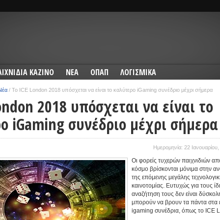
ΑΙΧΝΊΔΙΑ ΚΑΖΊΝΟ
ΝΕΑ
ΟΠΑΠ
ΛΟΓΙΣΜΙΚΑ
Νέα
/
Το ICE London 2018 υπόσχεται να είναι το καλύτερο iGaming συνέδριο μέχρι σήμερα
ondon 2018 υπόσχεται να είναι το
ο iGaming συνέδριο μέχρι σήμερα
Ημερομηνία: 22 Ιανουαρίου,
Οι φορείς τυχερών παιχνιδιών απ
κόσμο βρίσκονται μόνιμα στην α
της επόμενης μεγάλης τεχνολογικ
καινοτομίας. Ευτυχώς για τους ίδ
αναζήτηση τους δεν είναι δύσκολ
μπορούν να βρουν τα πάντα στα 
igaming συνέδρια, όπως το ICE 