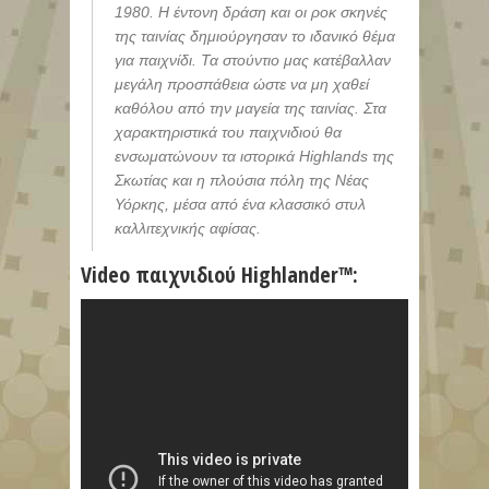
1980. Η έντονη δράση και οι ροκ σκηνές
της ταινίας δημιούργησαν το ιδανικό θέμα
για παιχνίδι. Τα στούντιο μας κατέβαλλαν
μεγάλη προσπάθεια ώστε να μη χαθεί
καθόλου από την μαγεία της ταινίας. Στα
χαρακτηριστικά του παιχνιδιού θα
ενσωματώνουν τα ιστορικά Highlands της
Σκωτίας και η πλούσια πόλη της Νέας
Υόρκης, μέσα από ένα κλασσικό στυλ
καλλιτεχνικής αφίσας.
Video παιχνιδιού Highlander™: