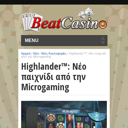
MENU
Αρχική
/
Νέα
/
Νέες Κυκλοφορίες
/
Highlander™: Νέο παιχνίδι
από την Microgaming
Highlander™: Νέο
παιχνίδι από την
Microgaming