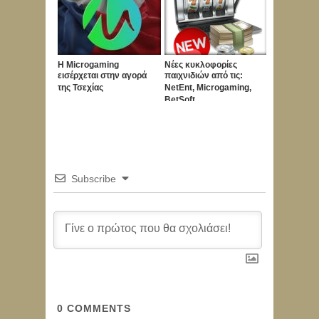
Η Microgaming
Νέες κυκλοφορίες
εισέρχεται στην αγορά
παιχνιδιών από τις:
της Τσεχίας
NetEnt, Microgaming,
BetSoft
Subscribe
0
COMMENTS