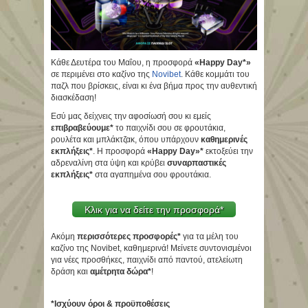
Κάθε Δευτέρα του Μαΐου, η προσφορά
«Happy Day*»
σε περιμένει στο καζίνο της
Novibet
. Κάθε κομμάτι του
παζλ που βρίσκεις, είναι κι ένα βήμα προς την αυθεντική
διασκέδαση!
Εσύ μας δείχνεις την αφοσίωσή σου κι εμείς
επιβραβεύουμε*
το παιχνίδι σου σε φρουτάκια,
ρουλέτα και μπλάκτζακ, όπου υπάρχουν
καθημερινές
εκπλήξεις*
. Η προσφορά
«Happy Day»*
εκτοξεύει την
αδρεναλίνη στα ύψη και κρύβει
συναρπαστικές
εκπλήξεις*
στα αγαπημένα σου φρουτάκια.
Κλικ για να δείτε την προσφορά*
Ακόμη
περισσότερες προσφορές*
για τα μέλη του
καζίνο της Novibet, καθημερινά! Μείνετε συντονισμένοι
για νέες προσθήκες, παιχνίδι από παντού, ατελείωτη
δράση και
αμέτρητα δώρα*
!
*Ισχύουν όροι & προϋποθέσεις