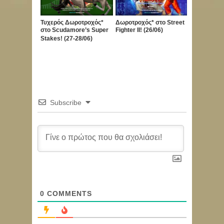
Τυχερός Δωροτροχός*
Δωροτροχός* στο Street
στο Scudamore’s Super
Fighter II! (26/06)
Stakes! (27-28/06)
Subscribe
0
COMMENTS