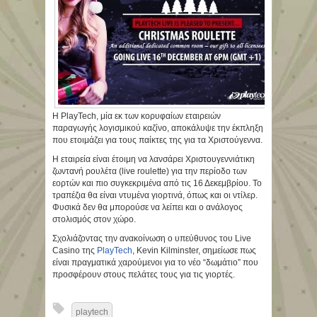
Η PlayTech, μία εκ των κορυφαίων εταιρειών
παραγωγής λογισμικού καζίνο, αποκάλυψε την έκπληξη
που ετοιμάζει για τους παίκτες της για τα Χριστούγεννα.
Η εταιρεία είναι έτοιμη να λανσάρει Χριστουγεννιάτικη
ζωντανή ρουλέτα (live roulette) για την περίοδο των
εορτών και πιο συγκεκριμένα από τις 16 Δεκεμβρίου. Το
τραπέζια θα είναι ντυμένα γιορτινά, όπως και οι ντίλερ.
Φυσικά δεν θα μπορούσε να λείπει και ο ανάλογος
στολισμός στον χώρο.
Σχολιάζοντας την ανακοίνωση ο υπεύθυνος του Live
Casino της
PlayTech
, Kevin Kilminster, σημείωσε πως
είναι πραγματικά χαρούμενοι για το νέο “δωμάτιο” που
προσφέρουν στους πελάτες τους για τις γιορτές.
playtech