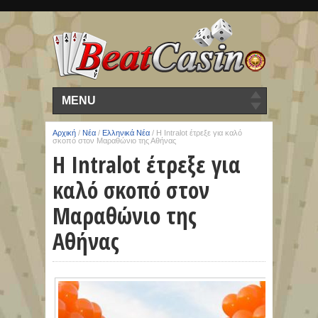
MENU
Αρχική
/
Νέα
/
Ελληνικά Νέα
/
Η Intralot έτρεξε για καλό
σκοπό στον Μαραθώνιο της Αθήνας
Η Intralot έτρεξε για
καλό σκοπό στον
Μαραθώνιο της
Αθήνας