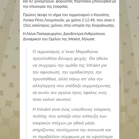
και 42 χιλιομέτρων, φορώντας πορτοκαλί μπλουζάκια με
την επωνυμία της εταιρείας.
Πρώτος έκοψε το νήμα του τερματισμού ο Κενυάτης
Λούκα Ρότις Λουμπουάν, με χρόνο 2:12:49, που είναι ο
15ος καλύτερος χρόνος στην ιστορία της διοργάνωσης.
Η Αλίνα Παπαγεωργίου, Διευθύντρια Ανθρώπινου
Δυναμικού του Ομίλου της Intralot, δήλωσε:
Ο τερματισμός σ’ έναν Μαραθώνιο
προϋποθέτει δύναμη ψυχής. Θα ήθελα
να συγχαρώ την ομάδα της Intralot για
την αφοσίωση, την ομαδικότητα, την
προσπάθεια, αλλά πάνω απ’ όλα την
αλληλεγγύη που επέδειξε συμμετέχοντας
σε αυτόν τον αγώνα προς όφελος ενός
τόσο καλού σκοπού.
Η Intralot είναι ένας υπεύθυνος εταιρικός
πολίτης που εστιάζει στην επίτευξη των
εταιρικών στόχων με ηθικά μέσα,
στηρίζοντας ταυτόχρονα την κοινωνία και
το περιβάλλον σύμφωνα με τα υψηλότερα