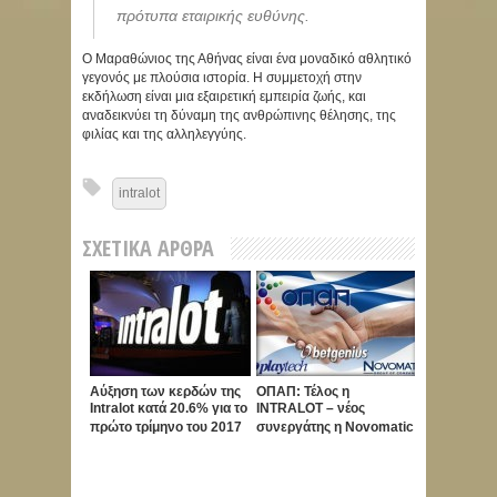
πρότυπα εταιρικής ευθύνης.
Ο Μαραθώνιος της Αθήνας είναι ένα μοναδικό αθλητικό
γεγονός με πλούσια ιστορία. Η συμμετοχή στην
εκδήλωση είναι μια εξαιρετική εμπειρία ζωής, και
αναδεικνύει τη δύναμη της ανθρώπινης θέλησης, της
φιλίας και της αλληλεγγύης.
intralot
ΣΧΕΤΙΚΆ ΆΡΘΡΑ
Αύξηση των κερδών της
ΟΠΑΠ: Τέλος η
Intralot κατά 20.6% για το
INTRALOT – νέος
πρώτο τρίμηνο του 2017
συνεργάτης η Novomatic