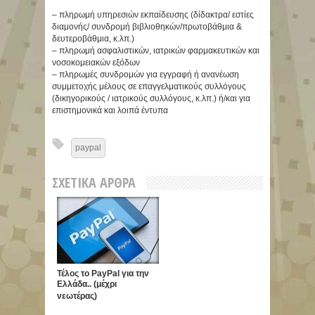
– πληρωμή υπηρεσιών εκπαίδευσης (δίδακτρα/ εστίες
διαμονής/ συνδρομή βιβλιοθηκών/πρωτοβάθμια &
δευτεροβάθμια, κ.λπ.)
– πληρωμή ασφαλιστικών, ιατρικών φαρμακευτικών και
νοσοκομειακών εξόδων
– πληρωμές συνδρομών για εγγραφή ή ανανέωση
συμμετοχής μέλους σε επαγγελματικούς συλλόγους
(δικηγορικούς / ιατρικούς συλλόγους, κ.λπ.) ή/και για
επιστημονικά και λοιπά έντυπα
paypal
ΣΧΕΤΙΚΆ ΆΡΘΡΑ
Τέλος το PayPal για την
Ελλάδα.. (μέχρι
νεωτέρας)