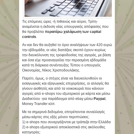
Τις επόμενες ώρες -ή πιθανώς και αύριο, Τρίτη-
αναμένεται η έκδοση νέας υπουργικής απόφασης που
θα προβλέπει
περαιτέρω χαλάρωση των capital
controls
.
Αν και δεν θα αυξηθεί το όριο αναλήψεων των 420 ευρώ
την εβδομάδα, οι νέες διατάξεις σκοπό έχουν κυρίως
την διευκόλυνση της τροφοδοσίας της αγοράς, με βάση
και όσα είχε προαναγγείλει την περασμένη εβδομάδα
κατά τη διάρκεια συνέντευξης Τύπου ο υπουργός
Οικονομίας, Νίκος Χριστοδουλάκης.
Παρότι, όμως, ο στόχος είναι να διευκολυνθούν οι
εισαγωγικές και εξαγωγικές επιχειρήσεις, οι αλλαγές θα
γίνουν αισθητές και από τα νοικοκυριά που κάνουν
αγορές από e-shops του εξωτερικού με κάρτα και μέσω
Διαδικτύου -για παράδειγμα από ebay μέσω
Paypal
,
Money Transfer κλπ.
Με τα σημερινά δεδομένα, επιτρέπονται συναλλαγές
μέσω κάρτες στις εξής μόνον περιπτώσεις:
1) e-shops που συνεργάζονται με τράπεζα στην Ελλάδα
2) e-shops εξωτερικού αποκλειστικά στις ακόλουθες
κατηγορίες: