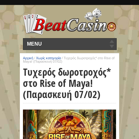
MENU
Αρχική
/
Χωρίς κατηγορία
/
Τυχερός δωροτροχός* στο Rise of
Maya! (Παρασκευή 07/02)
Τυχερός δωροτροχός*
στο Rise of Maya!
(Παρασκευή 07/02)