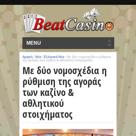
MENU
Αρχική
/
Νέα
/
Ελληνικά Νέα
/
Με δύο νομοσχέδια η ρύθμιση
της αγοράς των καζίνο & αθλητικού στοιχήματος
Με δύο νομοσχέδια η
ρύθμιση της αγοράς
των καζίνο &
αθλητικού
στοιχήματος