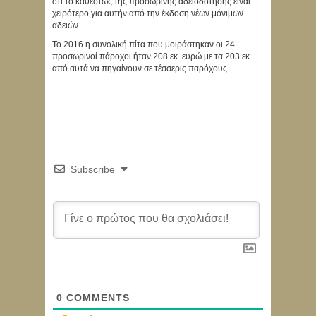
ότι το καθεστώς της προσωρινής αδειοδότησης είναι
χειρότερο για αυτήν από την έκδοση νέων μόνιμων
αδειών.
Το 2016 η συνολική πίτα που μοιράστηκαν οι 24
προσωρινοί πάροχοι ήταν 208 εκ. ευρώ με τα 203 εκ.
από αυτά να πηγαίνουν σε τέσσερις παρόχους.
Subscribe
0
COMMENTS