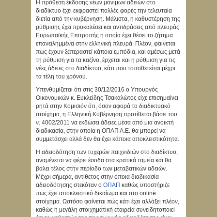
Η πρόθεση έκδοσης νέων μόνιμων αδειών στο
διαδίκτυο έχει εκφραστεί πολλές φορές την τελευταία
διετία από την κυβέρνηση. Μάλιστα, η καθυστέρηση της
ρύθμισης έχει προκαλέσει και αντιδράσεις από πλευράς
Ευρωπαϊκής Επιτροπής η οποία έχει θέσει το ζήτημα
επανειλημμένα στην ελληνική πλευρά. Πλέον, φαίνεται
πως έχουν ξεπεραστεί κάποια εμπόδια, και αμέσως μετά
τη ρύθμιση για τα καζίνο, έρχεται και η ρύθμιση για τις
νέες άδειες στο διαδίκτυο, κάτι που τοποθετείται μέχρι
τα τέλη του χρόνου.
Υπενθυμίζεται ότι στις 30/12/2016 ο Υπουργός
Οικονομικών κ. Ευκλείδης Τσακαλώτος είχε επισημαίνει
ρητά στην Κομισιόν ότι, όσον αφορά το διαδικτυακό
στοίχημα, η Ελληνική Κυβέρνηση προτίθεται βάσει του
ν. 4002/2011 να εκδώσει άδειες μέσα από μια ανοικτή
διαδικασία, στην οποία η ΟΠΑΠ Α.Ε. θα μπορεί να
συμμετάσχει αλλά δεν θα έχει κάποια αποκλειστικότητα.
Η αδειοδότηση των τυχερών παιχνιδιών στο διαδίκτυο,
αναμένεται να φέρει έσοδα στα κρατικά ταμεία και θα
βάλει τέλος στην περίοδο των μεταβατικών αδειών.
Μέχρι σήμερα, αντίθετος στην όποια διαδικασία
αδειοδότησης στεκόταν ο
ΟΠΑΠ
καθώς υποστήριζε
πως έχει αποκλειστικό δικαίωμα και στο online
στοίχημα. Ωστόσο φαίνεται πώς κάτι έχει αλλάξει πλέον,
καθώς η μεγάλη στοιχηματική εταιρεία συνειδητοποιεί