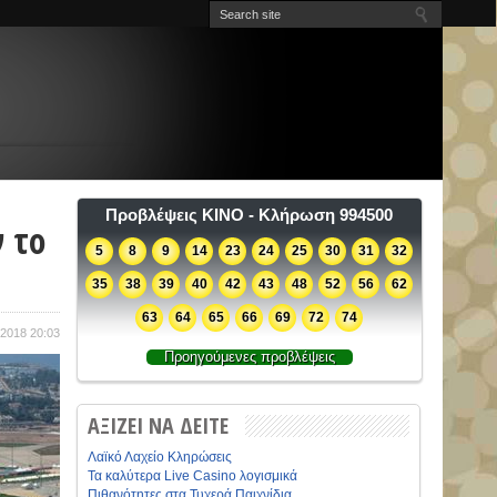
Προβλέψεις ΚΙΝΟ - Κλήρωση 994500
 το
5
8
9
14
23
24
25
30
31
32
35
38
39
40
42
43
48
52
56
62
63
64
65
66
69
72
74
 2018 20:03
Προηγούμενες προβλέψεις
ΑΞΊΖΕΙ ΝΑ ΔΕΊΤΕ
Λαϊκό Λαχείο Κληρώσεις
Τα καλύτερα Live Casino λογισμικά
Πιθανότητες στα Τυχερά Παιχνίδια