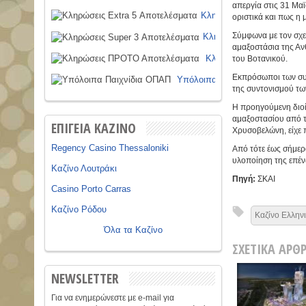
απεργία στις 31 Μαϊ
Κληρώσεις Extra 5
οριστικά και πως η
Σύμφωνα με τον σχε
Κληρώσεις Super 3
αμαξοστάσια της Ανθ
Κληρώσεις ΠΡΟΤΟ
του Βοτανικού.
Εκπρόσωποι των συν
Υπόλοιπα Παιχνίδια ΟΠΑΠ
της συντονισμού τω
Η προηγούμενη διοί
αμαξοστασίου από τ
ΕΠΊΓΕΙΑ ΚΑΖΊΝΟ
Χρυσοβελώνη, είχε 
Regency Casino Thessaloniki
Από τότε έως σήμερ
υλοποίηση της επέν
Καζίνο Λουτράκι
Πηγή:
ΣΚΑΙ
Casino Porto Carras
Καζίνο Ρόδου
Καζίνο Ελλην
Όλα τα Καζίνο
ΣΧΕΤΙΚΆ ΆΡΘ
NEWSLETTER
Για να ενημερώνεστε με e-mail για