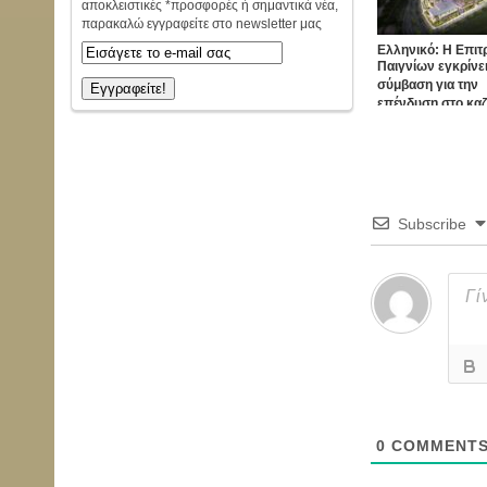
αποκλειστικές *προσφορές ή σημαντικά νέα,
παρακαλώ εγγραφείτε στο newsletter μας
Ελληνικό: Η Επι
Παιγνίων εγκρίνει
σύμβαση για την
επένδυση στο καζ
Subscribe
0
COMMENT