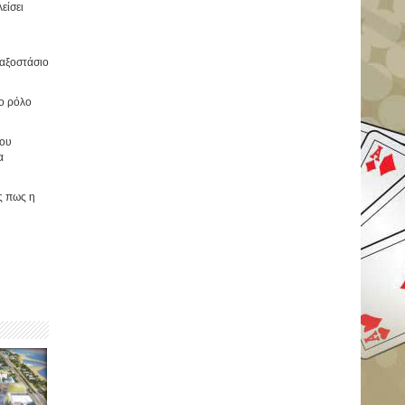
είσει
μαξοστάσιο
ο ρόλο
του
α
ς πως η