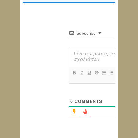
Subscribe
0
COMMENTS