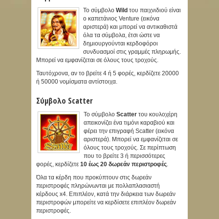
Το σύμβολο
Wild
του παιχνιδιού είναι
ο καπετάνιος Venture (εικόνα
αριστερά) και μπορεί να αντικαθιστά
όλα τα σύμβολα, έτσι ώστε να
δημιουργούνται κερδοφόροι
συνδυασμοί στις γραμμές πληρωμής.
Μπορεί να εμφανίζεται σε όλους τους τροχούς.
Ταυτόχρονα, αν το βρείτε 4 ή 5 φορές, κερδίζετε 20000
ή 50000 νομίσματα αντίστοιχα.
Σύμβολο Scatter
Το σύμβολο
Scatter
του κουλοχέρη
απεικονίζει ένα τιμόνι καραβιού και
φέρει την επιγραφή Scatter (εικόνα
αριστερά). Μπορεί να εμφανίζεται σε
όλους τους τροχούς. Σε περίπτωση
που το βρείτε 3 ή περισσότερες
φορές, κερδίζετε
10 έως 20 δωρεάν περιστροφές
.
Όλα τα κέρδη που προκύπτουν στις δωρεάν
περιστροφές πληρώνωνται με πολλαπλασιαστή
κέρδους x4. Επιπλέον, κατά την διάρκεια των δωρεάν
περιστροφών μπορείτε να κερδίσετε επιπλέον δωρεάν
περιστροφές.