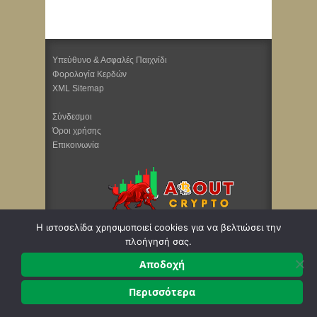
Υπεύθυνο & Ασφαλές Παιχνίδι
Φορολογία Κερδών
XML Sitemap
Σύνδεσμοι
Όροι χρήσης
Επικοινωνία
Η ιστοσελίδα χρησιμοποιεί cookies για να βελτιώσει την
πλοήγησή σας.
Αποδοχή
Περισσότερα
Copyright © 2014-2020 BeatCasino.gr - 21+ ετών /ΚΕΘΕΑ:
2109215776