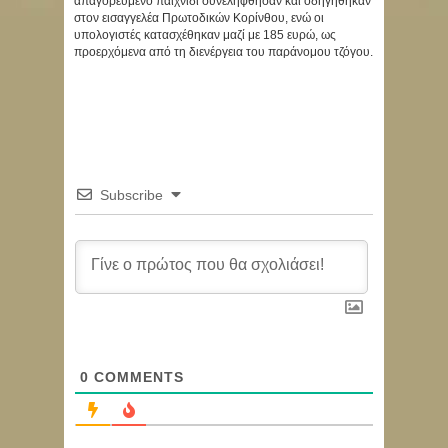
απαγορευμένο παιχνίδι συνελήφθησαν και οδηγήθηκαν
στον εισαγγελέα Πρωτοδικών Κορίνθου, ενώ οι
υπολογιστές κατασχέθηκαν μαζί με 185 ευρώ, ως
προερχόμενα από τη διενέργεια του παράνομου τζόγου.
Subscribe
0
COMMENTS