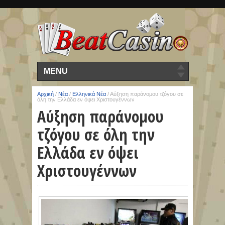
MENU
Αρχική
/
Νέα
/
Ελληνικά Νέα
/
Αύξηση παράνομου τζόγου σε
όλη την Ελλάδα εν όψει Χριστουγέννων
Αύξηση παράνομου
τζόγου σε όλη την
Ελλάδα εν όψει
Χριστουγέννων