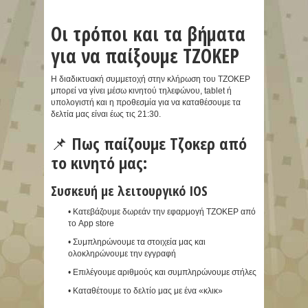
Οι τρόποι και τα βήματα
για να παίξουμε ΤΖΟΚΕΡ
Η διαδικτυακή συμμετοχή στην κλήρωση του ΤΖΟΚΕΡ
μπορεί να γίνει μέσω κινητού τηλεφώνου, tablet ή
υπολογιστή και η προθεσμία για να καταθέσουμε τα
δελτία μας είναι έως τις 21:30.
📌 Πως παίζουμε Τζοκερ από
το κινητό μας:
Συσκευή με λειτουργικό IOS
• Κατεβάζουμε δωρεάν την εφαρμογή ΤΖΟΚΕΡ από
το App store
• Συμπληρώνουμε τα στοιχεία μας και
ολοκληρώνουμε την εγγραφή
• Επιλέγουμε αριθμούς και συμπληρώνουμε στήλες
• Καταθέτουμε το δελτίο μας με ένα «κλικ»