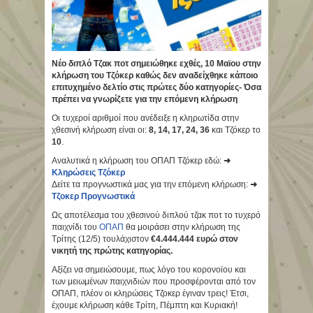
Νέο διπλό Τζακ ποτ σημειώθηκε εχθές, 10 Μαϊου στην
κλήρωση του Τζόκερ καθώς δεν αναδείχθηκε κάποιο
επιτυχημένο δελτίο στις πρώτες δύο κατηγορίες- Όσα
πρέπει να γνωρίζετε για την επόμενη κλήρωση
Οι τυχεροί αριθμοί που ανέδειξε η κληρωτίδα στην
χθεσινή κλήρωση είναι οι:
8, 14, 17, 24, 36
και Τζόκερ το
10
.
Αναλυτικά η κλήρωση του ΟΠΑΠ Τζόκερ εδώ:
➜
Κληρώσεις Τζόκερ
Δείτε τα προγνωστικά μας για την επόμενη κλήρωση:
➜
Τζοκερ Προγνωστικά
Ως αποτέλεσμα του χθεσινού διπλού τζακ ποτ το τυχερό
παιχνίδι του
ΟΠΑΠ
θα μοιράσει στην κλήρωση της
Τρίτης (12/5) τουλάχιστον
€4.444.444 ευρώ στον
νικητή της πρώτης κατηγορίας.
Αξίζει να σημειώσουμε, πως λόγο του κορονοϊου και
των μειωμένων παιχνιδιών που προσφέρονται από τον
ΟΠΑΠ, πλέον οι κληρώσεις Τζοκερ έγιναν τρεις! Έτσι,
έχουμε κλήρωση κάθε Τρίτη, Πέμπτη και Κυριακή!