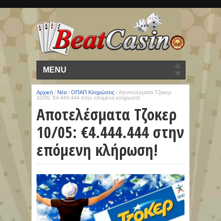
MENU
Αρχική
/
Νέα
/
ΟΠΑΠ Κληρώσεις
/
Αποτελέσματα Τζοκερ
10/05: €4.444.444 στην επόμενη κλήρωση!
Αποτελέσματα Τζοκερ
10/05: €4.444.444 στην
επόμενη κλήρωση!