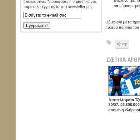
ανάλογο τρόπο,
αποκλειστικές *προσφορές ή σημαντικά νέα,
να πάρουμε μέ
παρακαλώ εγγραφείτε στο newsletter μας
Σύμφωνα με τα προγ
τυχερό παιχνίδι του
τζοκερ
ΣΧΕΤΙΚΆ ΆΡΘ
Αποτελέσματα Τζ
30/07: €6.800.000
επόμενη κλήρωσ