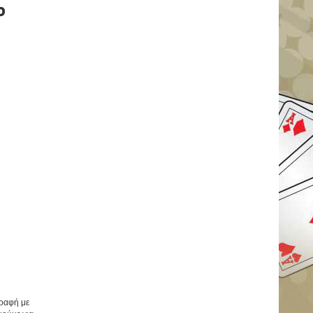
Ρ
γραφή με