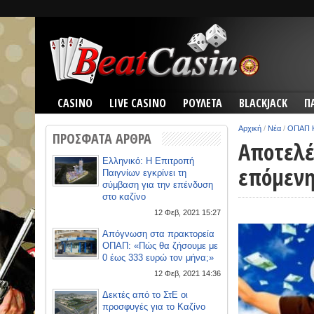
CASINO
LIVE CASINO
ΡΟΥΛΕΤΑ
BLACKJACK
Π
Αρχική
/
Νέα
/
ΟΠΑΠ Κ
ΠΡΌΣΦΑΤΑ ΆΡΘΡΑ
Αποτελέ
Ελληνικό: Η Επιτροπή
επόμενη
Παιγνίων εγκρίνει τη
σύμβαση για την επένδυση
στο καζίνο
12 Φεβ, 2021 15:27
Απόγνωση στα πρακτορεία
ΟΠΑΠ: «Πώς θα ζήσουμε με
0 έως 333 ευρώ τον μήνα;»
12 Φεβ, 2021 14:36
Δεκτές από το ΣτΕ οι
προσφυγές για το Καζίνο