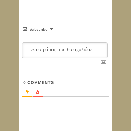
Subscribe
0
COMMENTS