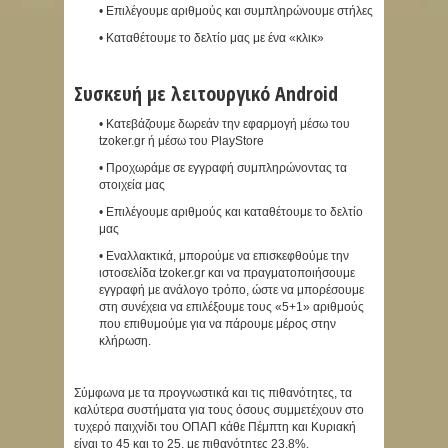
• Επιλέγουμε αριθμούς και συμπληρώνουμε στήλες
• Καταθέτουμε το δελτίο μας με ένα «κλικ»
Συσκευή με λειτουργικό Android
• Κατεβάζουμε δωρεάν την εφαρμογή μέσω του
tzoker.gr ή μέσω του PlayStore
• Προχωράμε σε εγγραφή συμπληρώνοντας τα
στοιχεία μας
• Επιλέγουμε αριθμούς και καταθέτουμε το δελτίο
μας
• Εναλλακτικά, μπορούμε να επισκεφθούμε την
ιστοσελίδα tzoker.gr και να πραγματοποιήσουμε
εγγραφή με ανάλογο τρόπο, ώστε να μπορέσουμε
στη συνέχεια να επιλέξουμε τους «5+1» αριθμούς
που επιθυμούμε για να πάρουμε μέρος στην
κλήρωση.
Σύμφωνα με τα προγνωστικά και τις πιθανότητες, τα
καλύτερα συστήματα για τους όσους συμμετέχουν στο
τυχερό παιχνίδι του ΟΠΑΠ κάθε Πέμπτη και Κυριακή
είναι το 45 και το 25, με πιθανότητες 23,8%.