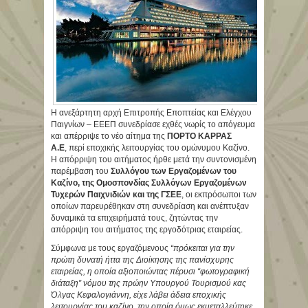
Η ανεξάρτητη αρχή Επιτροπής Εποπτείας και Ελέγχου
Παιγνίων – ΕΕΕΠ συνεδρίασε εχθές νωρίς το απόγευμα
και απέρριψε το νέο αίτημα της
ΠΟΡΤΟ ΚΑΡΡΑΣ
Α.Ε
, περί εποχικής λειτουργίας του ομώνυμου Καζίνο.
Η απόρριψη του αιτήματος ήρθε μετά την συντονισμένη
παρέμβαση του
Συλλόγου των Εργαζομένων του
Καζίνο, της Ομοσπονδίας Συλλόγων Εργαζομένων
Τυχερών Παιχνιδιών και της ΓΣΕΕ
, οι εκπρόσωποι των
οποίων παρευρέθηκαν στη συνεδρίαση και ανέπτυξαν
δυναμικά τα επιχειρήματά τους, ζητώντας την
απόρριψη του αιτήματος της εργοδότριας εταιρείας.
Σύμφωνα με τους εργαζόμενους
“πρόκειται για την
πρώτη δυνατή ήττα της Διοίκησης της πανίσχυρης
εταιρείας, η οποία αξιοποιώντας πέρυσι “φωτογραφική
διάταξη” νόμου της πρώην Υπουργού Τουρισμού κας
Όλγας Κεφαλογιάννη, είχε λάβει άδεια εποχικής
λειτουργίας του καζίνο, την οποία όμως εκμεταλλεύτηκε