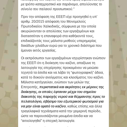
με τρόπο καταχρηστικό και παράνομο, απολύοντας το
σύνολο του παλαιού προσωπικού.”
Πριν την απόφαση της ΕΕΕΠ είχε προηγηθεί η υπ’
αριθμ. 20/2015 απόφαση του Μονομελούς
Πρωτοδικείου Χαλκιδικής, σύμφωνα με την οποία
ακυρώνονταν οι απολύσεις των εργαζομένων και
διατασσόταν η επαναφορά στα καθήκοντά τους,
επιδικάζοντάς τους μάλιστα μισθούς υπερημερίας
δεκάδων χιλιάδων ευρώ για το χρονικό διάστημα που
έμειναν εκτός εργασίας.
Οι εκπρόσωποι των εργαζομένων ισχυρίστηκαν ενώπιον
της ΕΕΕΠ ότι η διοίκηση του καζίνο, απαξίωνε τη
λειτουργία της επιχείρησης προκειμένου να μειώσει
τεχνητά τα έσοδα και να λάβει τη “φωτογραφική” άδεια,
κατά το δοκούν ανοίγματος και κλεισίματος του καζίνο.
Μάλιστα κατήγγειλαν, ενώπιον των μελών της
Επιτροπής,
περιστατικά και ακρότητες εκ μέρους της
διοίκησης, οι οποίες έφταναν μέχρι του σημείου
διακοπής της παροχής νερού και θέρμανσης προς το
πελατολόγιο, σβήσιμο του εξωτερικού φωτισμού για
να μην είναι ορατό το καζίνο
, καθώς επίσης και άλλα
τραγελαφικά τεχνάσματα κατά την χειμερινή περίοδο,
ώστε να παρουσιάζονται μειωμένα έσοδα και να
“αιτιολογηθεί” η εποχική λειτουργία.