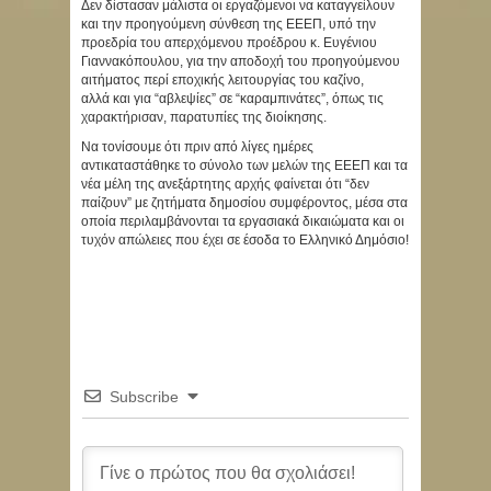
Δεν δίστασαν μάλιστα οι εργαζόμενοι να καταγγείλουν
και την προηγούμενη σύνθεση της ΕΕΕΠ, υπό την
προεδρία του απερχόμενου προέδρου κ. Ευγένιου
Γιαννακόπουλου, για την αποδοχή του προηγούμενου
αιτήματος περί εποχικής λειτουργίας του καζίνο,
αλλά και για “αβλεψίες” σε “καραμπινάτες”, όπως τις
χαρακτήρισαν, παρατυπίες της διοίκησης.
Να τονίσουμε ότι πριν από λίγες ημέρες
αντικαταστάθηκε το σύνολο των μελών της ΕΕΕΠ και τα
νέα μέλη της ανεξάρτητης αρχής φαίνεται ότι “δεν
παίζουν” με ζητήματα δημοσίου συμφέροντος, μέσα στα
οποία περιλαμβάνονται τα εργασιακά δικαιώματα και οι
τυχόν απώλειες που έχει σε έσοδα το Ελληνικό Δημόσιο!
Subscribe