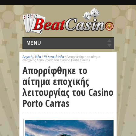
MENU
Αρχική
/
Νέα
/
Ελληνικά Νέα
/
Απορρίφθηκε το αίτημα
εποχικής λειτουργίας του Casino Porto Carras
Απορρίφθηκε το
αίτημα εποχικής
λειτουργίας του Casino
Porto Carras