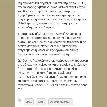
Στη συνέχεια, και συγκεκριμένα τον Απρίλιο του 2012,
πολλοί φορείς εκμεταλλεύσεως καζίνων στην Ελλάδα
κατέθεσαν καταγγελία ενώπιον της Επιτροπής,
ισχυριζόμενοι ότι η συμφωνία περί ηλεκτρονικών
παιγνιομηχανημάτων συνεπαγόταν τη χορήγηση στον
ΟΠΑΠ κρατικής ενισχύσεως ασύμβατης με την
ευρωπαϊκή εσωτερική αγορά.
Υποστήριξαν μάλιστα ότι το Ελληνικό Δημόσιο θα
μπορούσε να εισπράξει ποσό μεγαλύτερο των 560
εκατομμυρίων ευρώ αν είχε χορηγήσει πλέον της μίας
άδειας για την εκμετάλλευση των ηλεκτρονικών
παιγνιομηχανημάτων και είχε οργανώσει διεθνή
δημόσιο διαγωνισμό για την ανάθεσή της.
Ωστόσο, το Γενικό Δικαστήριο απέρριψε την προσφυγή
στο σύνολό της, κρίνοντας ότι οι φορείς δεν απέδειξαν
ότι η Επιτροπή υπέπεσε σε πλάνη περί το δίκαιο
αναλύοντας από κοινού τη συμφωνία περί
ηλεκτρονικών παιγνιομηχανημάτων και την προσθήκη,
καθόσον οι δύο αυτές συμφωνίες συνήφθησαν
ταυτόχρονα με τον ΟΠΑΠ εν όψει της ιδιωτικοποίησής
του.
opap
οπαπ
φρουτακια οπαπ