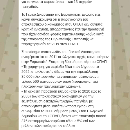
για τα γνωστά «φρουτάκια» – και 13 τυχερών
παιχνιδιών.
Το Γενικό Δικαστήριο της Ευρωπαϊκής Ενωσης είχε
κρίνει συγκεκριμένα ότι η παραχώρηση του
αποκλειστικού δικαιώματος στον ΟΠΑΠ δεν συνιστά
κρατική ενίσχυση, απορρίπτοντας έτσι την προσφυγή
που είχαν ασκήσει φορείς εκμετάλλευσης καζίνο κατά
της απόφασης της Ευρωπαϊκής Επιτροπής να
παραχωρηθούν τα VLTs στον ΟΠΑΠ.
Στο επίσημο ανακοινωθέν του Γενικού Δικαστηρίου
αναφέρεται ότι το 2011 οι ελληνικές αρχές κοινοποίησαν
στην Ευρωπαϊκή Επιτροπή δύο μέτρα υπέρ του ΟΠΑΠ:
• Τη χορήγηση, για περίοδο δέκα ετών λήγουσα το
2022, αποκλειστικής άδειας για την εκμετάλλευση
35.000 ηλεκτρονικών παιγνιομηχανημάτων έναντι
τέλους 560 εκατομμυρίων ευρώ («συμφωνία περί
ηλεκτρονικών παιγνιομηχανημάτων»).
• Τη δεκαετή παράταση ισχύος (από το 2020 έως το
2030) των αποκλειστικών δικαιωμάτων για την
εκμετάλλευση δεκατριών τυχερών παιγνίων με
οποιοδήποτε μέσο, κατόπιν «προσθήκης» στη
συναφθείσα το 2000 σύμβαση μεταξύ του Ελληνικού
Δημοσίου και του ΟΠΑΠ, έναντι κατ’ αποκοπήν ποσού
375 εκατομμυρίων ευρώ και τέλους 5% επί των
μελλοντικών ακαθαρίστων εσόδων.