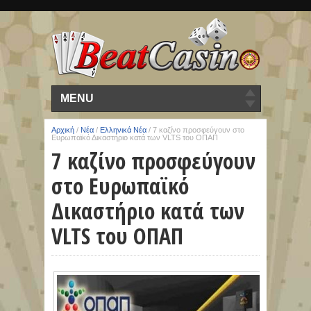
MENU
Αρχική
/
Νέα
/
Ελληνικά Νέα
/
7 καζίνο προσφεύγουν στο
Ευρωπαϊκό Δικαστήριο κατά των VLTS του ΟΠΑΠ
7 καζίνο προσφεύγουν
στο Ευρωπαϊκό
Δικαστήριο κατά των
VLTS του ΟΠΑΠ