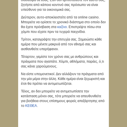
διαθέσιμα σε εσάς. Εάν δεν εμπιστεύεστε τον εαυτό σας,
ζητήστε από κάποιο κοντινό σας πρόσωπο να είναι
υπεύθυνο για τα οικονομικά σας.
Δεύτερον, αυτο-αποκλειστείτε από τα online casino.
Μπορείτε να ορίσετε το χρονικό διάστημα στο οποίο δεν
θα έχετε πρόσβαση στα
καζίνο
. Επιστρέψτε πίσω στα
χόμπι που είχατε πριν τα τυχερά παιχνίδια.
Τρίτον, καταγράψτε την επιτυχία σας. Σημειώστε κάθε
ημέρα που μένετε μακρυά από τον εθισμό σας και
αισθανθείτε υπερήφανοι.
Τέταρτον, γεμίστε τον χρόνο σας με ανθρώπους και
πράγματα που αγαπάτε. Χόμπι, αθλήματα, παρέες, ό,τι
σας κάνει χαρούμενους.
Να είστε υπομονετικοί. Δεν αλλάζουν τα πράγματα από
την μία μέρα στην άλλη. Κάθε ημέρα είναι ξεχωριστή και
έτσι θα πρέπει να αντιμετωπίζεται.
Τέλος, αν δεν μπορείτε να αντιμετωπίσετε την
κατάσταση μόνοι σας, τότε μπορείτε να απευθυνθείτε
για βοήθεια στους επίσημους φορείς απεξάρτησης από
το
ΚΕΘΕΑ
.