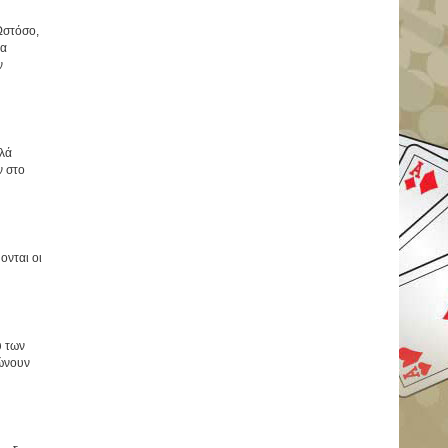
Ωστόσο,
να
ν
λλά
ν στο
ονται οι
υ των
λώνουν