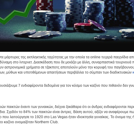
ε μάρτυρες της εκπληκτικής ταχύτητας με την οποία τα online τυχερά παιχνίδια α
δύναμη στο ίντερνετ. Διασκέδαση που δε μοιάζει με άλλη, συναρπαστικά τουρνουά 
ουν αστρονομικά χρήματα σε τζακποτς αποτελούν μόνο την κορυφή του παγόβουνου
ν, μύθων και υποτιθέμενων απαιτήσεων περιβάλλει το σύμπαν των διαδικτυακών
σιάζουμε 7 ενδιαφέροντα δεδομένα για τον κόσμο των καζίνο που πιθανόν δεν γνω
ών παικτών έναντι των γυναικών, δείχνει ξεκάθαρα ότι οι άνδρες ενδιαφέρονται πε
ίδια. Σχεδόν το 84% των παικτών είναι άντρες. Βάση αυτού, αξίζει να αναφέρουμε πω
 που λειτούργησε το 1920 στο Las Vegas ήταν ιδιοκτησία γυναίκας. Το όνομα της 
το καζίνο ονομαζόταν Northern Club.