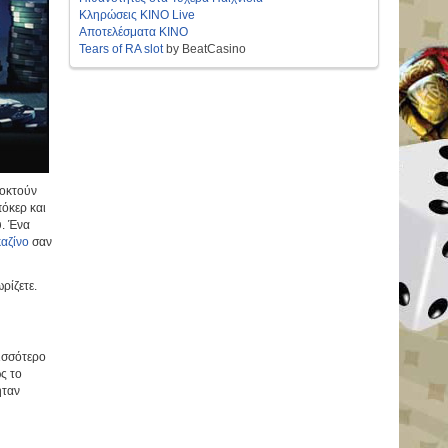
Κληρώσεις ΚΙΝΟ Live
Αποτελέσματα ΚΙΝΟ
Tears of RA slot
by BeatCasino
ποκτούν
πόκερ και
. Ένα
καζίνο
σαν
ρίζετε.
ρισσότερο
ς το
ήταν