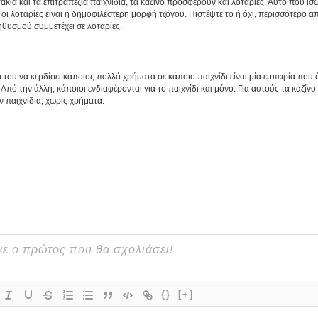
κια και τα επιτραπέζια παιχνίδια, τα καζίνο προσφέρουν και λοταρίες. Αυτό που ίσ
ς οι λοταρίες είναι η δημοφιλέστερη μορφή τζόγου. Πιστέψτε το ή όχι, περισσότερο 
θυσμού συμμετέχει σε λοταρίες.
 του να κερδίσει κάποιος πολλά χρήματα σε κάποιο παιχνίδι είναι μία εμπειρία που 
Από την άλλη, κάποιοι ενδιαφέρονται για το παιχνίδι και μόνο. Για αυτούς τα καζίνο
παιχνίδια, χωρίς χρήματα.
{}
[+]