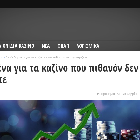
ΑΙΧΝΊΔΙΑ ΚΑΖΊΝΟ
ΝΕΑ
ΟΠΑΠ
ΛΟΓΙΣΜΙΚΑ
Νέα
/
7 δεδομένα για τα καζίνο που πιθανόν δεν γνωρίζετε
ένα για τα καζίνο που πιθανόν δεν
τε
Ημερομηνία: 31 Οκτωβρίου,